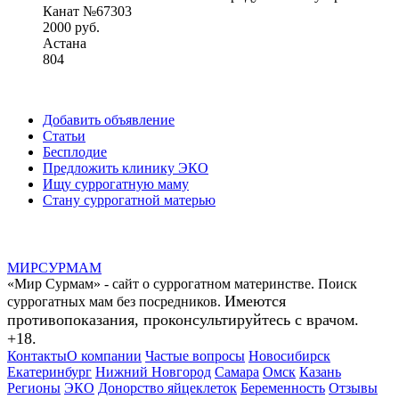
Канат №67303
2000 руб.
Астана
804
Добавить объявление
Статьи
Бесплодие
Предложить клинику ЭКО
Ищу суррогатную маму
Стану суррогатной матерью
МИР
СУР
МАМ
«Мир Сурмам» - сайт о суррогатном материнстве. Поиск
Имеются
суррогатных мам без посредников.
противопоказания, проконсультируйтесь с врачом.
+18.
Контакты
О компании
Частые вопросы
Новосибирск
Екатеринбург
Нижний Новгород
Самара
Омск
Казань
Регионы
ЭКО
Донорство яйцеклеток
Беременность
Отзывы