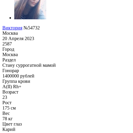
Виктория
№54732
Москва
20 Апреля 2023
2587
Город
Москва
Раздел
Cтану суррогатной мамой
Гонoрар
1400000
рублей
Группа крови
A(II) Rh+
Возраст
23
Рост
175 см
Вес
78 кг
Цвет глаз
Карий