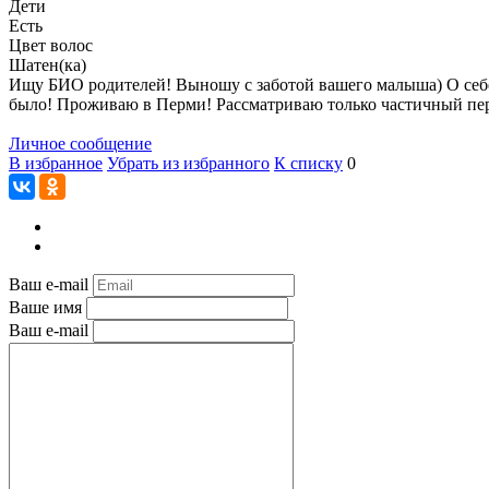
Дети
Есть
Цвет волос
Шатен(ка)
Ищу БИО родителей! Выношу с заботой вашего малыша) О себе:
было! Проживаю в Перми! Рассматриваю только частичный пере
Личное сообщение
В избранное
Убрать из избранного
К списку
0
Ваш e-mail
Ваше имя
Ваш e-mail