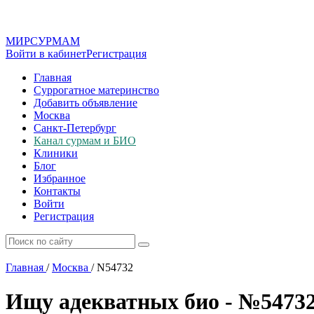
МИР
СУР
МАМ
Войти в кабинет
Регистрация
Главная
Суррогатное материнство
Добавить объявление
Москва
Санкт-Петербург
Канал сурмам и БИО
Клиники
Блог
Избранное
Контакты
Войти
Регистрация
Главная
/
Москва
/
N54732
Ищу адекватных био - №5473