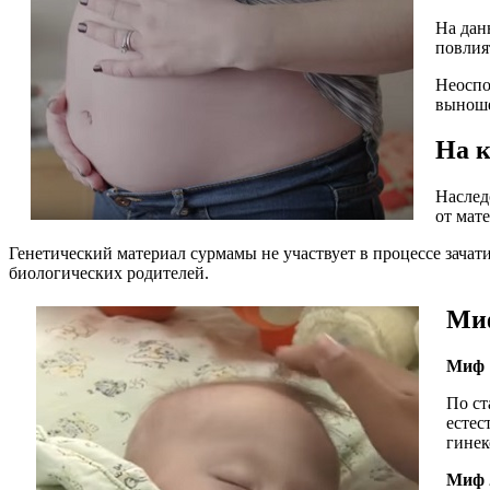
На дан
повлия
Неоспо
выноше
На к
Наслед
от мат
Генетический материал сурмамы не участвует в процессе зачатия
биологических родителей.
Миф
Миф 1
По ст
естес
гинек
Миф 