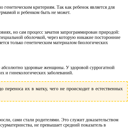
о генетическим критериям. Так как ребенок является для
урмамой и ребенком быть не может.
иях, но сам процесс зачатия запрограммирован природой:
специальной оболочкой, через которую никакие посторонние
яется только генетическим материалом биологических
о абсолютно здоровые женщины. У здоровой суррогатной
их и гинекологических заболеваний.
переноса их в матку, чего не происходит в естественных
осли, сами стали родителями. Это служит доказательством
сурматеринства, не превышает средний показатель в