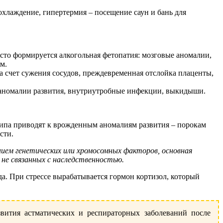
хлаждение, гипертермия – посещение саун и бань для
асто формируется алкогольная фетопатия: мозговые аномалии,
м.
а счет сужения сосудов, преждевременная отслойка плаценты,
 аномалии развития, внутриутробные инфекции, выкидыши.
 типа приводят к врожденным аномалиям развития – порокам
сти.
нием генетических или хромосомных факторов, основная
 не связанных с наследственностью.
а. При стрессе вырабатывается гормон кортизол, который
вития астматических и респираторных заболеваний после