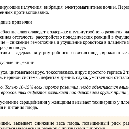
ирующие излучения, вибрация, электромагнитные волны. Перео
енных противопоказано.
едные привычки
ебление алкоголяведет к задержке внутриутробного развития, ч
енная отсталость, расстройство поведенческих реакций в будуще
ие – снижение гемоглобина и ухудшение кровотока в плаценте з
рофия плода.
тики – задержка внутриутробного развития плода, врожденные
русные инфекции
уха, цитомегаловирус, токсоплазмоз, вирус простого герпеса 2
а, нервной системы, дефектам зрения, слуха, умственной отстало
. Только 10-15% всех пороков развития плода объясняются влия
 врожденных дефектов возникает под действием других причин,
к усиление сердцебиения у женщины вызывает тахикардию у плод
я и питания плода.
ышей, вызывает снижение веса плода, повышенный риск раз
родиться маловесный ребенок с признаками гипоксии.