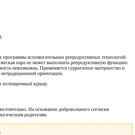
.
ках программы вспомогательных репродуктивных технологий.
ружеская пара не может выполнить репродуктивную функцию:
нность невозможна. Применяется суррогатное материнство и
 нетрадиционной ориентации.
 гестационный курьер.
остоятельно. На основании добровольного согласия
ологическим родителям.
.