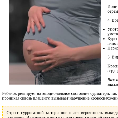
Иониз
берем
4. Вр
Употр
умств
Курен
гипот
Нарко
5. Ви
Красн
сердц
Важно
масса
Ребенок реагирует на эмоциональное состояние сурматери, та
проникая сквозь плаценту, вызывает нарушение кровоснабжени
Стресс суррогатной матери повышает вероятность выкид
рождения. В результате частых стрессовых ситуаций может 