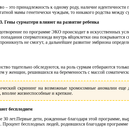
во – это принадлежность к одному роду, наличие идентичности п
гатной мамы генетически чуждым, то никакого родства между с
. Гены сурматери влияют на развитие ребенка
отворение по программе ЭКО происходит в искусственных услов
 попадания сперматозоида внутрь яйцеклетки она покрывается 
проникнуть не смогут, а дальнейшее развитие эмбриона определ
ство тщательно обследуются, на роль сурмам отбираются тольк
чем у женщин, решившихся на беременность с массой соматическ
ический скрининг на возможные хромосомные аномалии еще до 
, вполне жизнеспособные и крепкие.
дают бесплодием
 30 лет.Первые дети, рожденные благодаря этой программе, выр
. Процент бесплодных людей, родившихся благодаря программе 