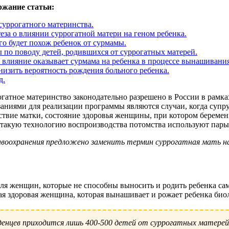
ржание статьи:
суррогатного материнства.
еза о влиянии суррогатной матери на геном ребенка.
го будет похож ребенок от сурмамы.
по поводу детей, родившихся от суррогатных матерей.
 влияние оказывает сурмама на ребенка в процессе вынашивания
низить вероятность рождения больного ребенка.
д.
гатное материнство законодательно разрешено в России в рам
аниями для реализации программы являются случаи, когда суп
ствие матки, состояние здоровья женщины, при котором береме
такую технологию воспроизводства потомства используют пары
авоохранения предложено заменить термин суррогатная мать на
ля женщин, которые не способны выносить и родить ребенка сам
дая здоровая женщина, которая вынашивает и рожает ребенка би
денцев приходится лишь 400-500 детей от суррогатных матерей