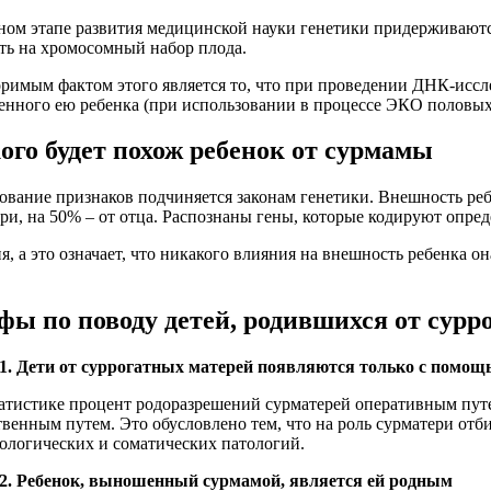
ном этапе развития медицинской науки генетики придерживаютс
ть на хромосомный набор плода.
римым фактом этого является то, что при проведении ДНК-иссл
нного ею ребенка (при использовании в процессе ЭКО половых 
ого будет похож ребенок от сурмамы
ование признаков подчиняется законам генетики. Внешность ре
ери, на 50% – от отца. Распознаны гены, которые кодируют опред
, а это означает, что никакого влияния на внешность ребенка он
ы по поводу детей, родившихся от сурр
. Дети от суррогатных матерей появляются только с помощь
атистике процент родоразрешений сурматерей оперативным путе
твенным путем. Это обусловлено тем, что на роль сурматери от
ологических и соматических патологий.
2. Ребенок, выношенный сурмамой, является ей родным