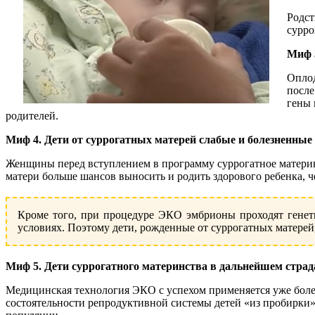
Родст
сурро
Миф 3
Оплод
после
гены 
родителей.
Миф 4. Дети от суррогатных матерей слабые и болезненные
Женщины перед вступлением в программу суррогатное материн
матери больше шансов выносить и родить здорового ребенка, 
Кроме того, при процедуре ЭКО эмбрионы проходят генет
условиях. Поэтому дети, рожденные от суррогатных матерей
Миф 5. Дети суррогатного материнства в дальнейшем стра
Медицинская технология ЭКО с успехом применяется уже более
состоятельности репродуктивной системы детей «из пробирки»