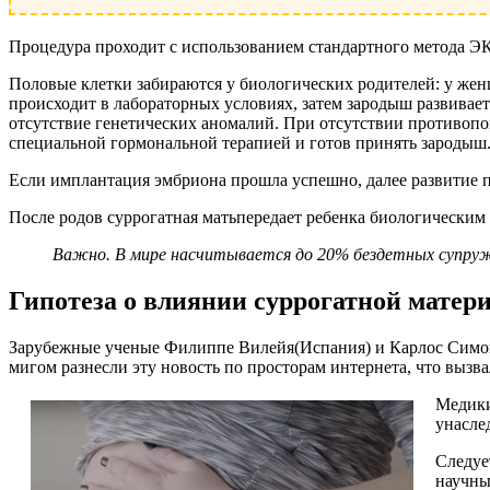
Процедура проходит с использованием стандартного метода
Половые клетки забираются у биологических родителей: у же
происходит в лабораторных условиях, затем зародыш развивает
отсутствие генетических аномалий. При отсутствии противопо
специальной гормональной терапией и готов принять зародыш
Если имплантация эмбриона прошла успешно, далее развитие пл
После родов суррогатная матьпередает ребенка биологическим
Важно. В мире насчитывается до 20% бездетных супружес
Гипотеза о влиянии суррогатной матери
Зарубежные ученые Филиппе Вилейя(Испания) и Карлос Симо
мигом разнесли эту новость по просторам интернета, что вызва
Медики
унасле
Следуе
научны