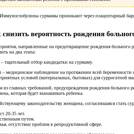
 Иммуноглобулины сурмамы проникают через плацентарный барье
 снизить вероятность рождения больног
риятия, направленные на предотвращение рождения больного р
лить на два этапа:
п – тщательный отбор кандидатки на сурмаму.
ап – медицинское наблюдение на протяжении всей беременности 
приятных условий (материальных, бытовых) для суррогатной м
 из главных требований, предупреждения рождения больного реб
ны, которая будет вынашивать ребенка.
йствующему законодательству женщина, согласившаяся стать су
ст 20-35 лет.
ественным путем.
вья, отсутствие проблем в репродуктивной сфере.