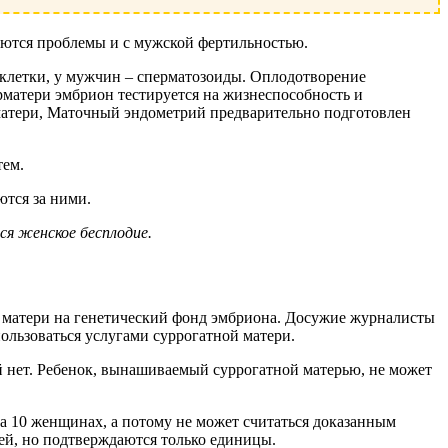
тся проблемы и с мужской фертильностью.
еклетки, у мужчин – сперматозоиды. Оплодотворение
урматери эмбрион тестируется на жизнеспособность и
рматери, Маточный эндометрий предварительно подготовлен
тем.
ются за ними.
ся женское бесплодие.
матери на генетический фонд эмбриона. Досужие журналисты
пользоваться услугами суррогатной матери.
й нет. Ребенок, вынашиваемый суррогатной матерью, не может
 на 10 женщинах, а потому не может считаться доказанным
ей, но подтверждаются только единицы.