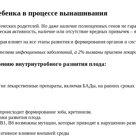
ебенка в процессе вынашивания
ических родителей. Но даже наличие полноценных генов не гара
еская активность, наличие или отсутствие вредных привычек – в
рая влияет на все этапы развития и формирования органов и сис
ителями инфекционных заболеваний, а 2% вызваны приемом лекар
ению внутриутробного развития плода:
ие лекарственные препараты, включая БАДы, на ранних сроках г
япроисходит формирование зоба, кретинизм.
ки развития плода.
, В1, В6 возможны мутации, которые приводят к нарушению разв
гативное влияние внешней среды