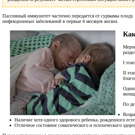
Пассивный иммунитет частично передается от сурмамы плоду.
инфекционных заболеваний в первые 6 месяцев жизни.
Как
Мероп
разде
I эта
II эт
благо
Одним
женщи
По де
Возра
Наличие хотя одного здорового ребенка, рожденного ест
Отличное состояние соматического и психического здоро