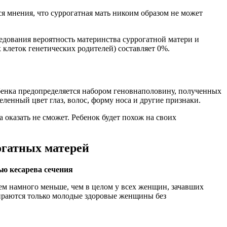
я мнения, что суррогатная мать никоим образом не может
едования вероятность материнства суррогатной матери и
клеток генетических родителей) составляет 0%.
бенка предопределяется набором геновнаполовину, полученных
еленный цвет глаз, волос, форму носа и другие признаки.
а оказать не сможет. Ребенок будет похож на своих
огатных матерей
ю кесарева сечения
м намного меньше, чем в целом у всех женщин, зачавших
бираются только молодые здоровые женщины без