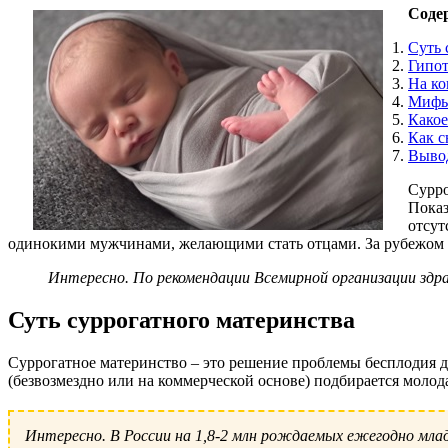
Соде
Суть 
Гипот
На ко
Мифы 
Какое
Как с
Выво
Сурро
Показ
отсут
одинокими мужчинами, желающими стать отцами. За рубежом 
Интересно. По рекомендации Всемирной организации здр
Суть суррогатного материнства
Суррогатное материнство – это решение проблемы бесплодия д
(безвозмездно или на коммерческой основе) подбирается моло
Интересно. В России на 1,8-2 млн рождаемых ежегодно мла