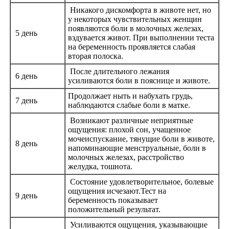
Никакого дискомфорта в животе нет, но
у некоторых чувствительных женщин
появляются боли в молочных железах,
5 день
вздувается живот. При выполнении теста
на беременность проявляется слабая
вторая полоска.
После длительного лежания
6 день
усиливаются боли в пояснице и животе.
Продолжает ныть и набухать грудь,
7 день
наблюдаются слабые боли в матке.
Возникают различные неприятные
ощущения: плохой сон, учащенное
мочеиспускание, тянущие боли в животе,
8 день
напоминающие менструальные, боли в
молочных железах, расстройство
желудка, тошнота.
Состояние удовлетворительное, болевые
ощущения исчезают.Тест на
9 день
беременность показывает
положительный результат.
Усиливаются ощущения, указывающие