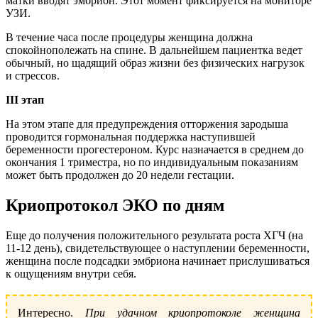
матки вводят эмбрион. Этот момент фиксируется на мониторе
УЗИ.
В течение часа после процедуры женщина должна
спокойнополежать на спине. В дальнейшем пациентка ведет
обычный, но щадящий образ жизни без физических нагрузок
и стрессов.
III
этап
На этом этапе для предупреждения отторжения зародыша
проводится гормональная поддержка наступившей
беременности прогестероном. Курс назначается в среднем до
окончания 1 триместра, но по индивидуальным показаниям
может быть продолжен до 20 недели гестации.
Криопротокол ЭКО по дням
Еще до получения положительного результата роста ХГЧ (на
11-12 день), свидетельствующее о наступлении беременности,
женщина после подсадки эмбриона начинает прислушиваться
к ощущениям внутри себя.
Интересно.
При удачном криопротоколе женщина