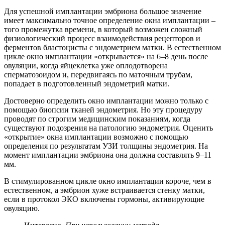
Для успешной имплантации эмбриона большое значение
имеет максимально точное определение окна имплантации –
того промежутка времени, в который возможен сложный
физиологический процесс взаимодействия рецепторов и
ферментов бластоцисты с эндометрием матки. В естественном
цикле окно имплантации «открывается» на 6–8 день после
овуляции, когда яйцеклетка уже оплодотворена
сперматозоидом и, передвигаясь по маточным трубам,
попадает в подготовленный эндометрий матки.
Достоверно определить окно имплантации можно только с
помощью биопсии тканей эндометрия. Но эту процедуру
проводят по строгим медицинским показаниям, когда
существуют подозрения на патологию эндометрия. Оценить
«открытие» окна имплантации возможно с помощью
определения по результатам УЗИ толщины эндометрия. На
момент имплантации эмбриона она должна составлять 9–11
мм.
В стимулированном цикле окно имплантации короче, чем в
естественном, а эмбрион хуже встраивается стенку матки,
если в протокол ЭКО включены гормоны, активирующие
овуляцию.