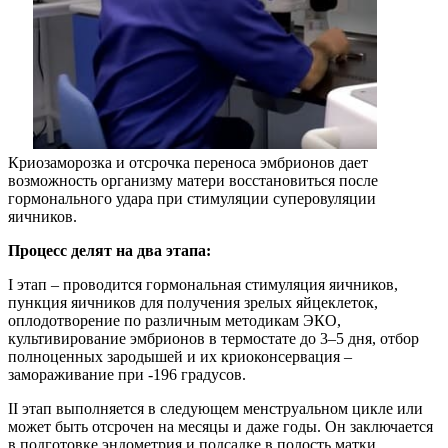
Криозаморозка и отсрочка переноса эмбрионов дает
возможность организму матери восстановиться после
гормонального удара при стимуляции суперовуляции
яичников.
Процесс делят на два этапа:
I этап – проводится гормональная стимуляция яичников,
пункция яичников для получения зрелых яйцеклеток,
оплодотворение по различным методикам ЭКО,
культивирование эмбрионов в термостате до 3–5 дня, отбор
полноценных зародышей и их криоконсервация –
замораживание при -196 градусов.
II этап выполняется в следующем менструальном цикле или
может быть отсрочен на месяцы и даже годы. Он заключается
в подготовке эндометрия и подсадке в полость матки