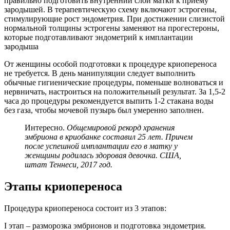
правильно подготовить внутренний слой матки к приему
зародышей. В терапевтическую схему включают эстрогены,
стимулирующие рост эндометрия. При достижении слизистой
нормальной толщины эстрогены заменяют на прогестероны,
которые подготавливают эндометрий к имплантации
зародыша
От женщины особой подготовки к процедуре криопереноса
не требуется. В день манипуляции следует выполнить
обычные гигиенические процедуры, поменьше волноваться и
нервничать, настроиться на положительный результат. За 1,5-2
часа до процедуры рекомендуется выпить 1-2 стакана воды
без газа, чтобы мочевой пузырь был умеренно заполнен.
Интересно.
Общемировой рекорд хранения
эмбриона в криобанке составил 25 лет. Причем
после успешной имплантации его в матку у
женщины родилась здоровая девочка. США,
штат Теннеси, 2017 год.
Этапы криопереноса
Процедура криопереноса состоит из 3 этапов:
I этап – разморозка эмбрионов и подготовка эндометрия.