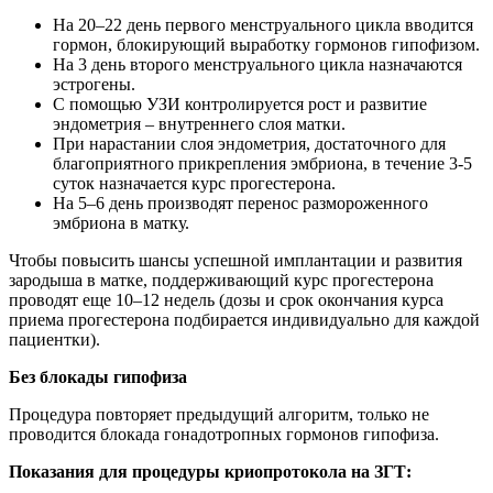
На 20–22 день первого менструального цикла вводится
гормон, блокирующий выработку гормонов гипофизом.
На 3 день второго менструального цикла назначаются
эстрогены.
С помощью УЗИ контролируется рост и развитие
эндометрия – внутреннего слоя матки.
При нарастании слоя эндометрия, достаточного для
благоприятного прикрепления эмбриона, в течение 3-5
суток назначается курс прогестерона.
На 5–6 день производят перенос размороженного
эмбриона в матку.
Чтобы повысить шансы успешной имплантации и развития
зародыша в матке, поддерживающий курс прогестерона
проводят еще 10–12 недель (дозы и срок окончания курса
приема прогестерона подбирается индивидуально для каждой
пациентки).
Без блокады гипофиза
Процедура повторяет предыдущий алгоритм, только не
проводится блокада гонадотропных гормонов гипофиза.
Показания для процедуры криопротокола на ЗГТ: