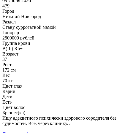
09 Июня 2026
479
Город
Нижний Новгород
Раздел
Cтану суррогатной мамой
Гонoрар
2500000
рублей
Группа крови
B(III) Rh+
Возраст
37
Рост
172 см
Вес
70 кг
Цвет глаз
Карий
Дети
Есть
Цвет волос
Брюнет(ка)
Ищу адекватного психически здорового сородителя без
судимостей. Всё, через клинику. .