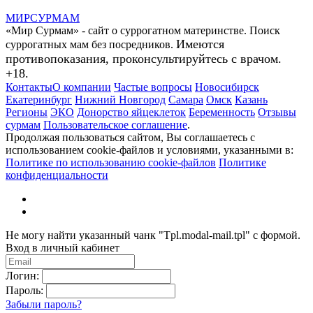
МИР
СУР
МАМ
«Мир Сурмам» - сайт о суррогатном материнстве. Поиск
Имеются
суррогатных мам без посредников.
противопоказания, проконсультируйтесь с врачом.
+18.
Контакты
О компании
Частые вопросы
Новосибирск
Екатеринбург
Нижний Новгород
Самара
Омск
Казань
Регионы
ЭКО
Донорство яйцеклеток
Беременность
Отзывы
сурмам
Пользовательское соглашение
.
Продолжая пользоваться сайтом, Вы соглашаетесь с
использованием cookie-файлов и условиями, указанными в:
Политике по использованию cookie-файлов
Политике
конфиденциальности
Не могу найти указанный чанк "Tpl.modal-mail.tpl" с формой.
Вход в личный кабинет
Логин:
Пароль:
Забыли пароль?