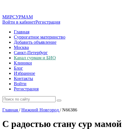
МИР
СУР
МАМ
Войти в кабинет
Регистрация
Главная
Суррогатное материнство
Добавить объявление
Москва
Санкт-Петербург
Канал сурмам и БИО
Клиники
Блог
Избранное
Контакты
Войти
Регистрация
Главная
/
Нижний Новгород
/
N66386
С радостью стану сур мамой