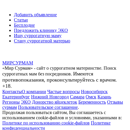
Добавить объявление
Статьи
Бесплодие
Предложить клинику ЭКО
Ищу суррогатную маму
Стану суррогатной матерью
МИР
СУР
МАМ
«Мир Сурмам» - сайт о суррогатном материнстве. Поиск
Имеются
суррогатных мам без посредников.
противопоказания, проконсультируйтесь с врачом.
+18.
Контакты
О компании
Частые вопросы
Новосибирск
Екатеринбург
Нижний Новгород
Самара
Омск
Казань
Регионы
ЭКО
Донорство яйцеклеток
Беременность
Отзывы
сурмам
Пользовательское соглашение
.
Продолжая пользоваться сайтом, Вы соглашаетесь с
использованием cookie-файлов и условиями, указанными в:
Политике по использованию cookie-файлов
Политике
конфиденциальности