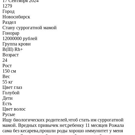
17 Сентября 2024
1279
Город
Новосибирск
Раздел
Cтану суррогатной мамой
Гонoрар
12000000
рублей
Группа крови
B(III) Rh+
Возраст
24
Рост
150 см
Вес
55 кг
Цвет глаз
Голубой
Дети
Есть
Цвет волос
Русые
Ищу биологических родителей,чтоб стать им суррогатной
мамой. Вредных привычек нет,ребенку 11 месяцев Рожала
сама без кесарева,прошли роды хорошо иммунитет у меня