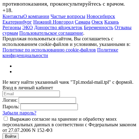
противопоказания, проконсультируйтесь с врачом.
+18.
Контакты
О компании
Частые вопросы
Новосибирск
Екатеринбург
Нижний Новгород
Самара
Омск
Казань
Регионы
ЭКО
Донорство яйцеклеток
Беременность
Отзывы
сурмам
Пользовательское соглашение
.
Продолжая пользоваться сайтом, Вы соглашаетесь с
использованием cookie-файлов и условиями, указанными в:
Политике по использованию cookie-файлов
Политике
конфиденциальности
Не могу найти указанный чанк "Tpl.modal-mail.tpl" с формой.
Вход в личный кабинет
Логин:
Пароль:
Забыли пароль?
Выражаю согласие на хранение и обработку моих
персональных данных в соответствии с Федеральным законом
от 27.07.2006 N 152-ФЗ
Войти