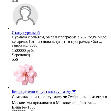
318
Стану сурмамой
Сурмама с опытом, была в программе в 2023году, было
кесарево. Готова снова вступить в программу. Сво ...
Ольга №75686
1500000 руб.
Череповец
556
Био родители ищут свою сур маму 🌸
Семейная пара ищет сурмаму ❤️ Эмбрионы находятся в
Москве, мы проживаем в Московской области. ...
Elena №71338