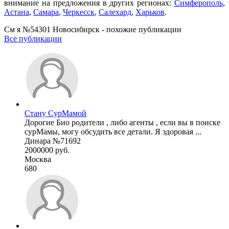
внимание на предложения в других регионах:
Симферополь
,
Астана
,
Самара
,
Черкесск
,
Салехард
,
Харьков
.
См я №54301 Новосибирск - похожие публикации
Все публикации
Стану СурМамой
Дорогие Био родители , либо агенты , если вы в поиске
сурМамы, могу обсудить все детали. Я здоровая ...
Динара №71692
2000000 руб.
Москва
680