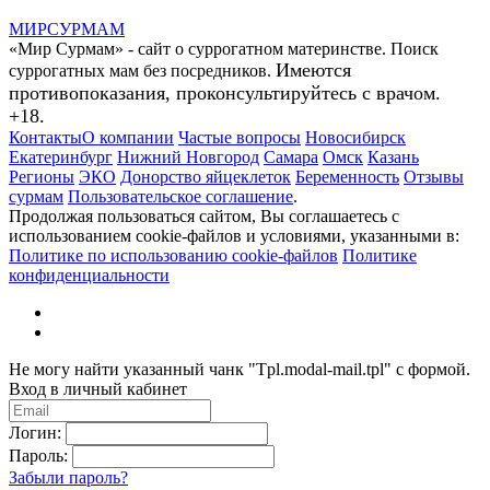
МИР
СУР
МАМ
«Мир Сурмам» - сайт о суррогатном материнстве. Поиск
Имеются
суррогатных мам без посредников.
противопоказания, проконсультируйтесь с врачом.
+18.
Контакты
О компании
Частые вопросы
Новосибирск
Екатеринбург
Нижний Новгород
Самара
Омск
Казань
Регионы
ЭКО
Донорство яйцеклеток
Беременность
Отзывы
сурмам
Пользовательское соглашение
.
Продолжая пользоваться сайтом, Вы соглашаетесь с
использованием cookie-файлов и условиями, указанными в:
Политике по использованию cookie-файлов
Политике
конфиденциальности
Не могу найти указанный чанк "Tpl.modal-mail.tpl" с формой.
Вход в личный кабинет
Логин:
Пароль:
Забыли пароль?