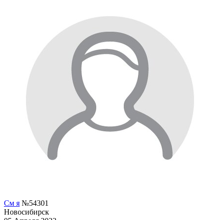
См я
№54301
Новосибирск