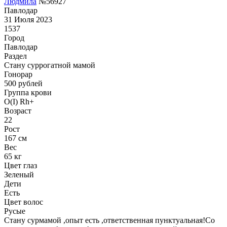
Людмила
№56927
Павлодар
31 Июля 2023
1537
Город
Павлодар
Раздел
Cтану суррогатной мамой
Гонoрар
500
рублей
Группа крови
O(I) Rh+
Возраст
22
Рост
167 см
Вес
65 кг
Цвет глаз
Зеленый
Дети
Есть
Цвет волос
Русые
Стану сурмамой ,опыт есть ,ответственная пунктуальная!Со