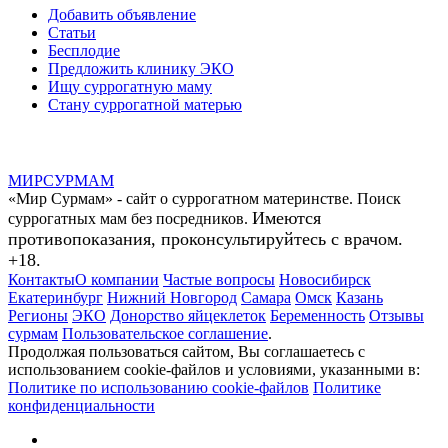
Добавить объявление
Статьи
Бесплодие
Предложить клинику ЭКО
Ищу суррогатную маму
Стану суррогатной матерью
МИР
СУР
МАМ
«Мир Сурмам» - сайт о суррогатном материнстве. Поиск
Имеются
суррогатных мам без посредников.
противопоказания, проконсультируйтесь с врачом.
+18.
Контакты
О компании
Частые вопросы
Новосибирск
Екатеринбург
Нижний Новгород
Самара
Омск
Казань
Регионы
ЭКО
Донорство яйцеклеток
Беременность
Отзывы
сурмам
Пользовательское соглашение
.
Продолжая пользоваться сайтом, Вы соглашаетесь с
использованием cookie-файлов и условиями, указанными в:
Политике по использованию cookie-файлов
Политике
конфиденциальности