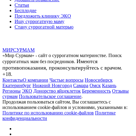
Статьи
Бесплодие
Предложить клинику ЭКО
Ищу суррогатную маму
Стану суррогатной матерью
МИР
СУР
МАМ
«Мир Сурмам» - сайт о суррогатном материнстве. Поиск
Имеются
суррогатных мам без посредников.
противопоказания, проконсультируйтесь с врачом.
+18.
Контакты
О компании
Частые вопросы
Новосибирск
Екатеринбург
Нижний Новгород
Самара
Омск
Казань
Регионы
ЭКО
Донорство яйцеклеток
Беременность
Отзывы
сурмам
Пользовательское соглашение
.
Продолжая пользоваться сайтом, Вы соглашаетесь с
использованием cookie-файлов и условиями, указанными в:
Политике по использованию cookie-файлов
Политике
конфиденциальности