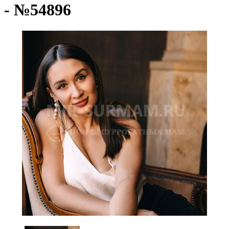
- №54896