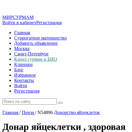
МИР
СУР
МАМ
Войти в кабинет
Регистрация
Главная
Суррогатное материнство
Добавить объявление
Москва
Санкт-Петербург
Канал сурмам и БИО
Клиники
Блог
Избранное
Контакты
Войти
Регистрация
Главная
/
Пенза
/
N54896
Донорство яйцеклеток
Донар яйцеклетки , здоровая