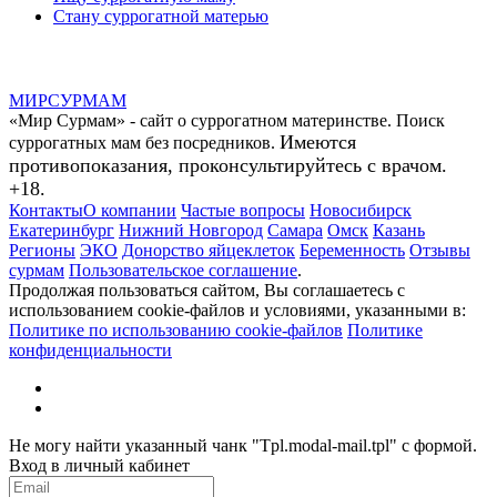
Стану суррогатной матерью
МИР
СУР
МАМ
«Мир Сурмам» - сайт о суррогатном материнстве. Поиск
Имеются
суррогатных мам без посредников.
противопоказания, проконсультируйтесь с врачом.
+18.
Контакты
О компании
Частые вопросы
Новосибирск
Екатеринбург
Нижний Новгород
Самара
Омск
Казань
Регионы
ЭКО
Донорство яйцеклеток
Беременность
Отзывы
сурмам
Пользовательское соглашение
.
Продолжая пользоваться сайтом, Вы соглашаетесь с
использованием cookie-файлов и условиями, указанными в:
Политике по использованию cookie-файлов
Политике
конфиденциальности
Не могу найти указанный чанк "Tpl.modal-mail.tpl" с формой.
Вход в личный кабинет