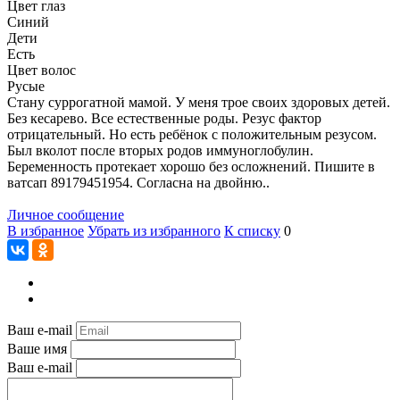
Цвет глаз
Синий
Дети
Есть
Цвет волос
Русые
Стану суррогатной мамой. У меня трое своих здоровых детей.
Без кесарево. Все естественные роды. Резус фактор
отрицательный. Но есть ребёнок с положительным резусом.
Был вколот после вторых родов иммуноглобулин.
Беременность протекает хорошо без осложнений. Пишите в
ватсап 89179451954. Согласна на двойню..
Личное сообщение
В избранное
Убрать из избранного
К списку
0
Ваш e-mail
Ваше имя
Ваш e-mail