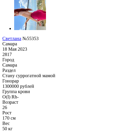
Светлана
№55353
Самара
18 Мая 2023
2817
Город
Самара
Раздел
Cтану суррогатной мамой
Гонoрар
1300000
рублей
Группа крови
O(I) Rh-
Возраст
26
Рост
170 см
Вес
50 кг