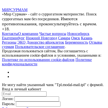
МИР
СУР
МАМ
«Мир Сурмам» - сайт о суррогатном материнстве. Поиск
Имеются
суррогатных мам без посредников.
противопоказания, проконсультируйтесь с врачом.
+18.
Контакты
О компании
Частые вопросы
Новосибирск
Екатеринбург
Нижний Новгород
Самара
Омск
Казань
Регионы
ЭКО
Донорство яйцеклеток
Беременность
Отзывы
сурмам
Пользовательское соглашение
.
Продолжая пользоваться сайтом, Вы соглашаетесь с
использованием cookie-файлов и условиями, указанными в:
Политике по использованию cookie-файлов
Политике
конфиденциальности
Не могу найти указанный чанк "Tpl.modal-mail.tpl" с формой.
Вход в личный кабинет
Логин:
Пароль: