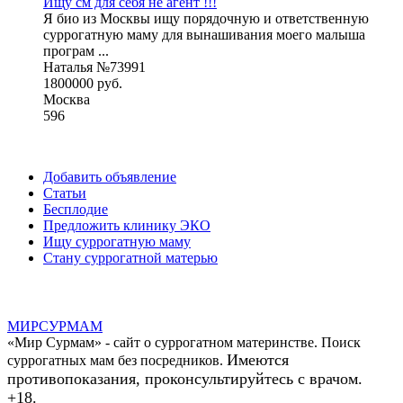
Ищу см для себя не агент !!!
Я био из Москвы ищу порядочную и ответственную
суррогатную маму для вынашивания моего малыша
програм ...
Наталья №73991
1800000 руб.
Москва
596
Добавить объявление
Статьи
Бесплодие
Предложить клинику ЭКО
Ищу суррогатную маму
Стану суррогатной матерью
МИР
СУР
МАМ
«Мир Сурмам» - сайт о суррогатном материнстве. Поиск
Имеются
суррогатных мам без посредников.
противопоказания, проконсультируйтесь с врачом.
+18.