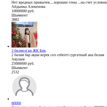
Нет вредных привычек....хорошие гены ...на счет услови
Айдынка Алекенова
10000000 руб.
Шымкент
3882
3 бөлмелі кв ЖК Бик
2 балам бар ақша керек сол себепті сургатный ана болам
Аяулым
25000000 руб.
Шымкент
2532
80000