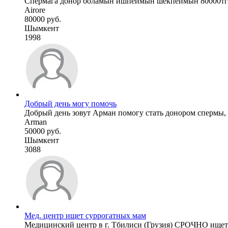
Спермага донор боламын ишпеймын шекпеймын 80000тг 
Airore
80000 руб.
Шымкент
1998
Добрый день могу помочь
Добрый день зовут Арман помогу стать донором спермы, 
Arman
50000 руб.
Шымкент
3088
Мед. центр ищет суррогатных мам
Медицинский центр в г. Тбилиси (Грузия) СРОЧНО ищет 