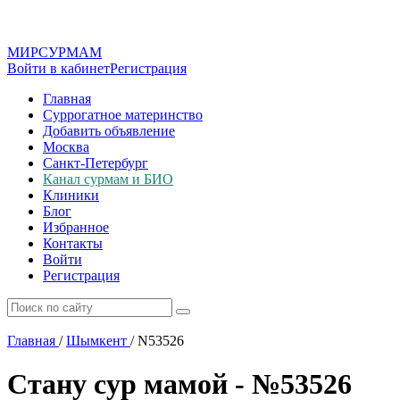
МИР
СУР
МАМ
Войти в кабинет
Регистрация
Главная
Суррогатное материнство
Добавить объявление
Москва
Санкт-Петербург
Канал сурмам и БИО
Клиники
Блог
Избранное
Контакты
Войти
Регистрация
Главная
/
Шымкент
/
N53526
Стану сур мамой - №53526