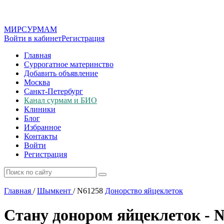
МИР
СУР
МАМ
Войти в кабинет
Регистрация
Главная
Суррогатное материнство
Добавить объявление
Москва
Санкт-Петербург
Канал сурмам и БИО
Клиники
Блог
Избранное
Контакты
Войти
Регистрация
Главная
/
Шымкент
/
N61258
Донорство яйцеклеток
Стану донором яйцеклеток - 