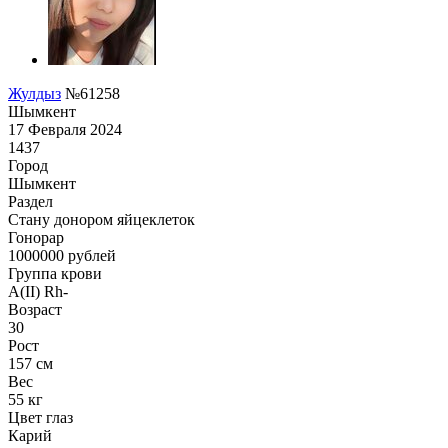
Жулдыз
№61258
Шымкент
17 Февраля 2024
1437
Город
Шымкент
Раздел
Стану донором яйцеклеток
Гонoрар
1000000
рублей
Группа крови
A(II) Rh-
Возраст
30
Рост
157 см
Вес
55 кг
Цвет глаз
Карий