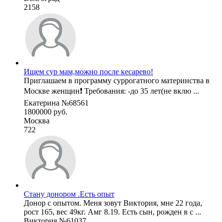
2158
Ищем сур мам,можно после кесарево!
Приглашаем в программу суррогатного материнства в
Москве женщин❗️ Требования: -до 35 лет(не вклю ...
Екатерина №68561
1800000 руб.
Москва
722
Стану донором .Есть опыт
Донор с опытом. Меня зовут Виктория, мне 22 года,
рост 165, вес 49кг. Амг 8.19. Есть сын, рожден в с ...
Виктория №61037