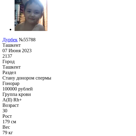
Дурбек
№55788
Ташкент
07 Июня 2023
2137
Город
Ташкент
Раздел
Стану донором спермы
Гонoрар
100000
рублей
Группа крови
A(II) Rh+
Возраст
30
Рост
179 см
Вес
79 кг