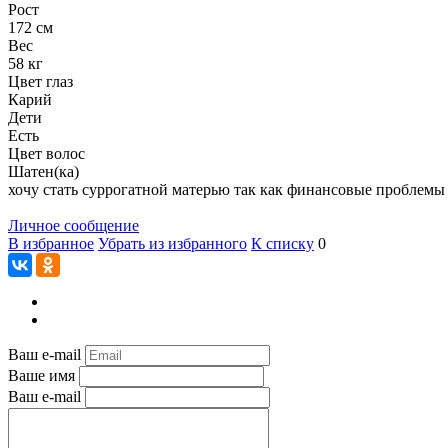
Рост
172 см
Вес
58 кг
Цвет глаз
Карий
Дети
Есть
Цвет волос
Шатен(ка)
хочу стать суррогатной матерью так как финансовые проблемы 
Личное сообщение
В избранное
Убрать из избранного
К списку
0
Ваш e-mail
Ваше имя
Ваш e-mail