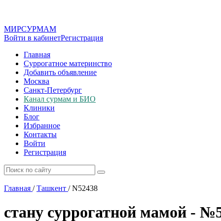
МИР
СУР
МАМ
Войти в кабинет
Регистрация
Главная
Суррогатное материнство
Добавить объявление
Москва
Санкт-Петербург
Канал сурмам и БИО
Клиники
Блог
Избранное
Контакты
Войти
Регистрация
Главная
/
Ташкент
/
N52438
стану суррогатной мамой - №