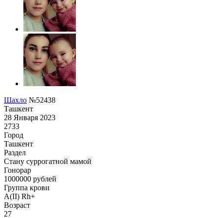
Шахло
№52438
Ташкент
28 Января 2023
2733
Город
Ташкент
Раздел
Cтану суррогатной мамой
Гонoрар
1000000
рублей
Группа крови
A(II) Rh+
Возраст
27