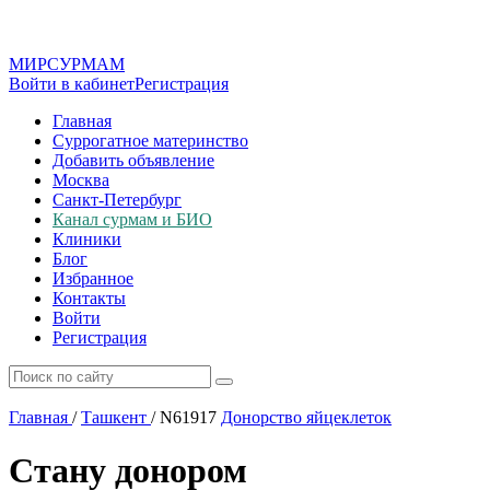
МИР
СУР
МАМ
Войти в кабинет
Регистрация
Главная
Суррогатное материнство
Добавить объявление
Москва
Санкт-Петербург
Канал сурмам и БИО
Клиники
Блог
Избранное
Контакты
Войти
Регистрация
Главная
/
Ташкент
/
N61917
Донорство яйцеклеток
Стану донором