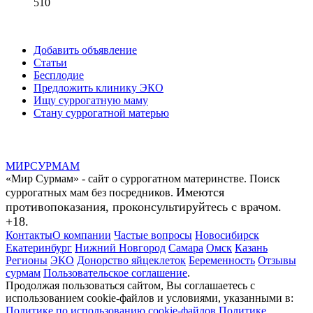
510
Добавить объявление
Статьи
Бесплодие
Предложить клинику ЭКО
Ищу суррогатную маму
Стану суррогатной матерью
МИР
СУР
МАМ
«Мир Сурмам» - сайт о суррогатном материнстве. Поиск
Имеются
суррогатных мам без посредников.
противопоказания, проконсультируйтесь с врачом.
+18.
Контакты
О компании
Частые вопросы
Новосибирск
Екатеринбург
Нижний Новгород
Самара
Омск
Казань
Регионы
ЭКО
Донорство яйцеклеток
Беременность
Отзывы
сурмам
Пользовательское соглашение
.
Продолжая пользоваться сайтом, Вы соглашаетесь с
использованием cookie-файлов и условиями, указанными в:
Политике по использованию cookie-файлов
Политике