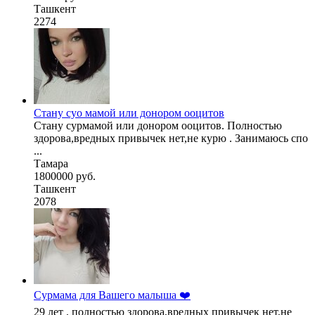
Ташкент
2274
Стану суо мамой или донором ооцитов
Стану сурмамой или донором ооцитов. Полностью
здорова,вредных привычек нет,не курю . Занимаюсь спо
...
Тамара
1800000 руб.
Ташкент
2078
Сурмама для Вашего малыша ❤️
29 лет , полностью здорова,вредных привычек нет,не