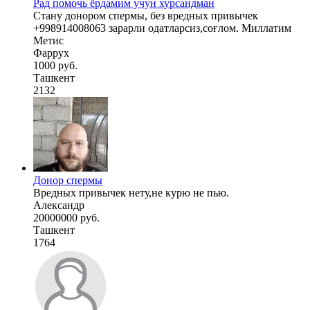
Рад помочь ёрдамим учун хурсандман
Стану донором спермы, без вредных привычек
+998914008063 зарарли одатларсиз,соғлом. Миллатим
Метис
Фаррух
1000 руб.
Ташкент
2132
Донор спермы
Вредных привычек нету,не курю не пью.
Александр
20000000 руб.
Ташкент
1764