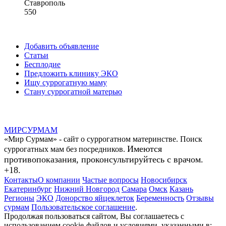
Ставрополь
550
Добавить объявление
Статьи
Бесплодие
Предложить клинику ЭКО
Ищу суррогатную маму
Стану суррогатной матерью
МИР
СУР
МАМ
«Мир Сурмам» - сайт о суррогатном материнстве. Поиск
Имеются
суррогатных мам без посредников.
противопоказания, проконсультируйтесь с врачом.
+18.
Контакты
О компании
Частые вопросы
Новосибирск
Екатеринбург
Нижний Новгород
Самара
Омск
Казань
Регионы
ЭКО
Донорство яйцеклеток
Беременность
Отзывы
сурмам
Пользовательское соглашение
.
Продолжая пользоваться сайтом, Вы соглашаетесь с
использованием cookie-файлов и условиями, указанными в: