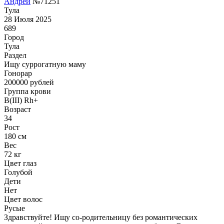
Андрей
№71251
Тула
28 Июля 2025
689
Город
Тула
Раздел
Ищу суррогатную маму
Гонoрар
200000
рублей
Группа крови
B(III) Rh+
Возраст
34
Рост
180 см
Вес
72 кг
Цвет глаз
Голубой
Дети
Нет
Цвет волос
Русые
Здравствуйте! Ищу со-родительницу без романтических