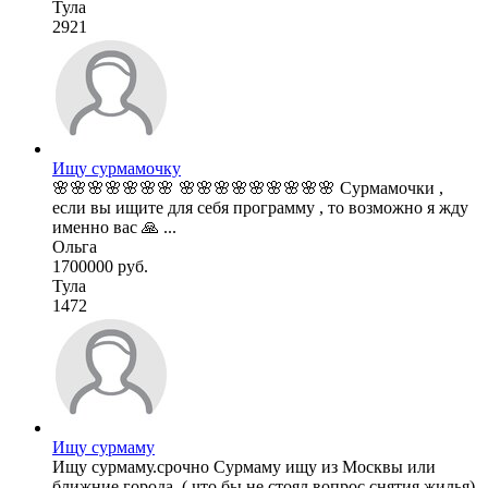
Тула
2921
Ищу сурмамочку
🌸🌸🌸🌸🌸🌸🌸 🌸🌸🌸🌸🌸🌸🌸🌸🌸 Сурмамочки ,
если вы ищите для себя программу , то возможно я жду
именно вас 🙏 ...
Ольга
1700000 руб.
Тула
1472
Ищу сурмаму
Ищу сурмаму.срочно Сурмаму ищу из Москвы или
ближние города. ( что бы не стоял вопрос снятия жилья)