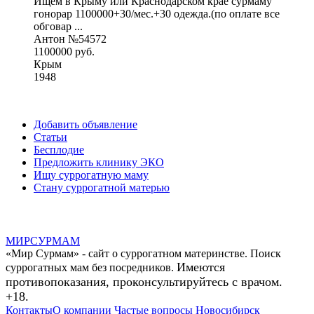
Ищем в Крыму или Краснодарском крае сурмаму
гонорар 1100000+30/мес.+30 одежда.(по оплате все
обговар ...
Антон №54572
1100000 руб.
Крым
1948
Добавить объявление
Статьи
Бесплодие
Предложить клинику ЭКО
Ищу суррогатную маму
Стану суррогатной матерью
МИР
СУР
МАМ
«Мир Сурмам» - сайт о суррогатном материнстве. Поиск
Имеются
суррогатных мам без посредников.
противопоказания, проконсультируйтесь с врачом.
+18.
Контакты
О компании
Частые вопросы
Новосибирск