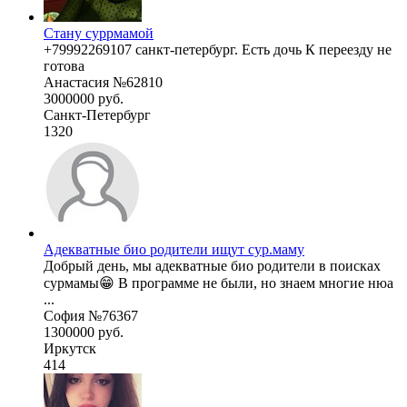
Стану суррмамой
+79992269107 санкт-петербург. Есть дочь К переезду не
готова
Анастасия №62810
3000000 руб.
Санкт-Петербург
1320
Адекватные био родители ищут сур.маму
Добрый день, мы адекватные био родители в поисках
сурмамы😁 В программе не были, но знаем многие нюа
...
София №76367
1300000 руб.
Иркутск
414