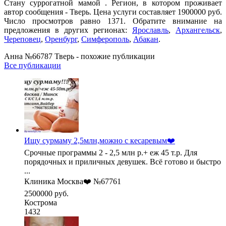
Cтану суррогатной мамой . Регион, в котором проживает
автор сообщения - Тверь. Цена услуги составляет 1900000 руб.
Число просмотров равно 1371. Обратите внимание на
предложения в других регионах:
Ярославль
,
Архангельск
,
Череповец
,
Оренбург
,
Симферополь
,
Абакан
.
Анна №66787 Тверь - похожие публикации
Все публикации
Ищу сурмаму 2,5млн,можно с кесаревым❤️
Срочные программы 2 - 2,5 млн р.+ еж 45 т.р. Для
порядочных и приличных девушек. Всё готово и быстро
...
Клиника Москва❤️ №67761
2500000 руб.
Кострома
1432