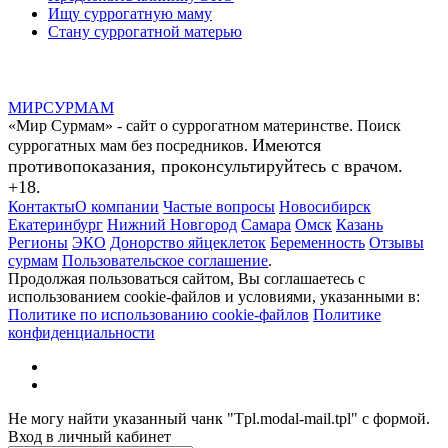
Ищу суррогатную маму
Стану суррогатной матерью
МИР
СУР
МАМ
«Мир Сурмам» - сайт о суррогатном материнстве. Поиск
Имеются
суррогатных мам без посредников.
противопоказания, проконсультируйтесь с врачом.
+18.
Контакты
О компании
Частые вопросы
Новосибирск
Екатеринбург
Нижний Новгород
Самара
Омск
Казань
Регионы
ЭКО
Донорство яйцеклеток
Беременность
Отзывы
сурмам
Пользовательское соглашение
.
Продолжая пользоваться сайтом, Вы соглашаетесь с
использованием cookie-файлов и условиями, указанными в:
Политике по использованию cookie-файлов
Политике
конфиденциальности
Не могу найти указанный чанк "Tpl.modal-mail.tpl" с формой.
Вход в личный кабинет