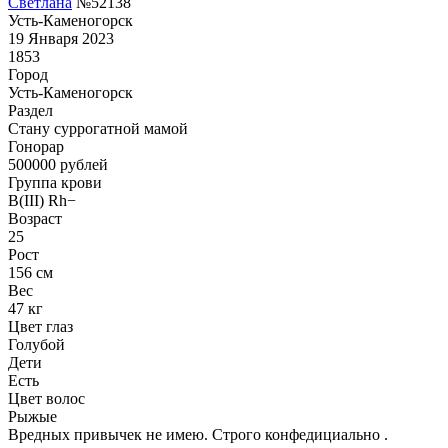
Светлана
№52138
Усть-Каменогорск
19 Января 2023
1853
Город
Усть-Каменогорск
Раздел
Cтану суррогатной мамой
Гонoрар
500000
рублей
Группа крови
B(III) Rh−
Возраст
25
Рост
156 см
Вес
47 кг
Цвет глаз
Голубой
Дети
Есть
Цвет волос
Рыжые
Вредных привычек не имею. Строго конфедициально .