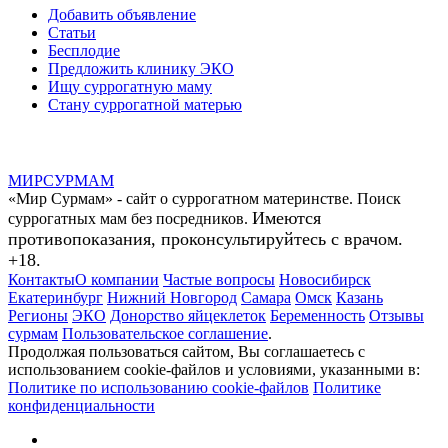
Добавить объявление
Статьи
Бесплодие
Предложить клинику ЭКО
Ищу суррогатную маму
Стану суррогатной матерью
МИР
СУР
МАМ
«Мир Сурмам» - сайт о суррогатном материнстве. Поиск
Имеются
суррогатных мам без посредников.
противопоказания, проконсультируйтесь с врачом.
+18.
Контакты
О компании
Частые вопросы
Новосибирск
Екатеринбург
Нижний Новгород
Самара
Омск
Казань
Регионы
ЭКО
Донорство яйцеклеток
Беременность
Отзывы
сурмам
Пользовательское соглашение
.
Продолжая пользоваться сайтом, Вы соглашаетесь с
использованием cookie-файлов и условиями, указанными в:
Политике по использованию cookie-файлов
Политике
конфиденциальности