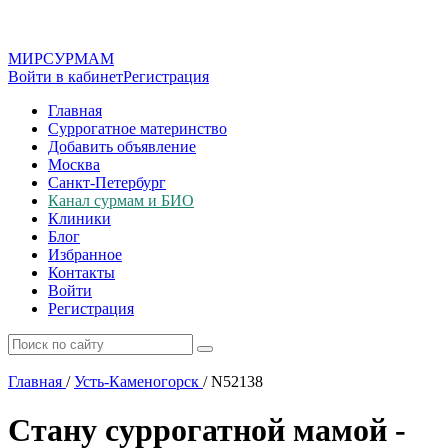
МИР
СУР
МАМ
Войти в кабинет
Регистрация
Главная
Суррогатное материнство
Добавить объявление
Москва
Санкт-Петербург
Канал сурмам и БИО
Клиники
Блог
Избранное
Контакты
Войти
Регистрация
Главная
/
Усть-Каменогорск
/
N52138
Стану суррогатной мамой -