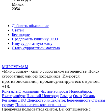
Минск
2054
Добавить объявление
Статьи
Бесплодие
Предложить клинику ЭКО
Ищу суррогатную маму
Стану суррогатной матерью
МИР
СУР
МАМ
«Мир Сурмам» - сайт о суррогатном материнстве. Поиск
Имеются
суррогатных мам без посредников.
противопоказания, проконсультируйтесь с врачом.
+18.
Контакты
О компании
Частые вопросы
Новосибирск
Екатеринбург
Нижний Новгород
Самара
Омск
Казань
Регионы
ЭКО
Донорство яйцеклеток
Беременность
Отзывы
сурмам
Пользовательское соглашение
.
Продолжая пользоваться сайтом, Вы соглашаетесь с