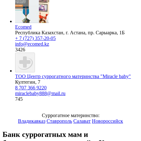
Ecomed
Республика Казахстан, г. Астана, пp. Сарыарка, 1Б
+ 7 (727) 357-20-05
info@ecomed.kz
3426
ТОО Центр суррогатного материнства "Miracle baby"
Култегин, 7
8 707 366 9220
miraclebaby888@mail.ru
745
Суррогатное материнство:
Владикавказ
Ставрополь
Салават
Новороссийск
Банк суррогатных мам и