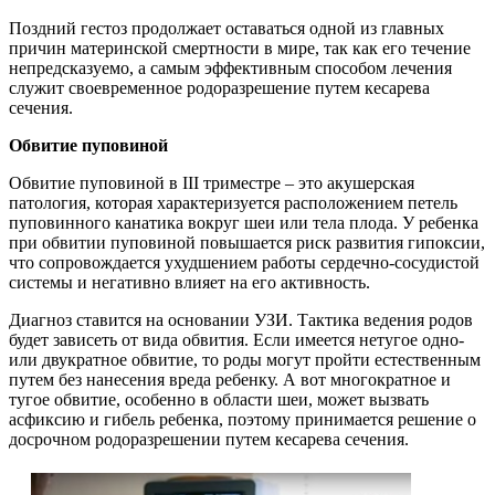
Поздний гестоз продолжает оставаться одной из главных
причин материнской смертности в мире, так как его течение
непредсказуемо, а самым эффективным способом лечения
служит своевременное родоразрешение путем кесарева
сечения.
Обвитие пуповиной
Обвитие пуповиной в III триместре – это акушерская
патология, которая характеризуется расположением петель
пуповинного канатика вокруг шеи или тела плода. У ребенка
при обвитии пуповиной повышается риск развития гипоксии,
что сопровождается ухудшением работы сердечно-сосудистой
системы и негативно влияет на его активность.
Диагноз ставится на основании УЗИ. Тактика ведения родов
будет зависеть от вида обвития. Если имеется нетугое одно-
или двукратное обвитие, то роды могут пройти естественным
путем без нанесения вреда ребенку. А вот многократное и
тугое обвитие, особенно в области шеи, может вызвать
асфиксию и гибель ребенка, поэтому принимается решение о
досрочном родоразрешении путем кесарева сечения.