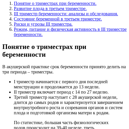
Понятие о триместрах при беременности.
Развитие плода в третьем триместре.
III триместр беременности: анализы и обследования.
Состояние беременной в третьем триместре.
Риски и угрозы III триместра.
Режим, питание и физическая активность в III триместре
беременности.
Понятие о триместрах при
беременности
В акушерской практике срок беременности принято делить на
три периода – триместры.
I триместр начинается с первого дня последней
менструации и продолжается до 13 недели.
II триместр включает период с 14 по 27 неделю.
Третий триместр наступает с 28 акушерской недели,
длится до самых родов и характеризуется завершением
внутриутробного роста и созревания органов и систем
плода и подготовкой организма матери к родам.
По статистике, большая часть физиологических
родов происходит на 39-40 неделе, треть