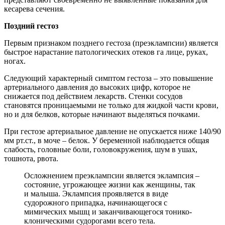
кесарева сечения.
Поздний гестоз
Первым признаком позднего гестоза (преэклампсии) является
быстрое нарастание патологических отеков га лице, руках,
ногах.
Следующий характерный симптом гестоза – это повышение
артериального давления до высоких цифр, которое не
снижается под действием лекарств. Стенки сосудов
становятся проницаемыми не только для жидкой части крови,
но и для белков, которые начинают выделяться почками.
При гестозе артериальное давление не опускается ниже 140/90
мм рт.ст., в моче – белок. У беременной наблюдается общая
слабость, головные боли, головокружения, шум в ушах,
тошнота, рвота.
Осложнением преэклампсии является эклампсия –
состояние, угрожающее жизни как женщины, так
и малыша. Эклампсия проявляется в виде
судорожного припадка, начинающегося с
мимических мышц и заканчивающегося тонико-
клоническими судорогами всего тела.