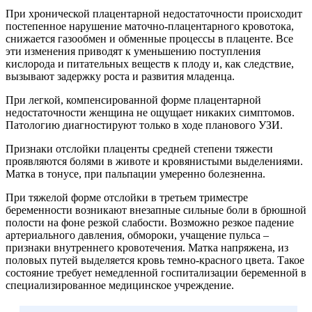
При хронической плацентарной недостаточности происходит
постепенное нарушение маточно-плацентарного кровотока,
снижается газообмен и обменные процессы в плаценте. Все
эти изменения приводят к уменьшению поступления
кислорода и питательных веществ к плоду и, как следствие,
вызывают задержку роста и развития младенца.
При легкой, компенсированной форме плацентарной
недостаточности женщина не ощущает никаких симптомов.
Патологию диагностируют только в ходе планового УЗИ.
Признаки отслойки плаценты средней степени тяжести
проявляются болями в животе и кровянистыми выделениями.
Матка в тонусе, при пальпации умеренно болезненна.
При тяжелой форме отслойки в третьем триместре
беременности возникают внезапные сильные боли в брюшной
полости на фоне резкой слабости. Возможно резкое падение
артериального давления, обмороки, учащение пульса –
признаки внутреннего кровотечения. Матка напряжена, из
половых путей выделяется кровь темно-красного цвета. Такое
состояние требует немедленной госпитализации беременной в
специализированное медицинское учреждение.