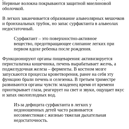
Нервные волокна покрываются защитной миелиновой
оболочкой.
В легких заканчивается образование альвеолярных мешочков
и бронхиальных трубок, но запас сурфактанта в альвеолах
недостаточный.
Сурфактант – это поверхностно-активное
вещество, предотвращающее слипание легких при
первом вдохе ребенка после рождения.
Функционируют органы пищеварения: активизируется
перистальтика кишечника, печень вырабатывает желчь, а
поджелудочная железа – ферменты. В костном мозге
запускаются процессы кроветворения, ранее на себя эту
функцию брали печень и селезенка. В третьем триместре
развиваются органы чувств: младенец время от времени
приоткрывает глаза, реагирует на свет и звуки, ощущает вкус
и запах околоплодных вод.
Из-за дефицита сурфактанта в легких у
недоношенных детей часто развивается
несовместимая с жизнью тяжелая дыхательная
недостаточность.