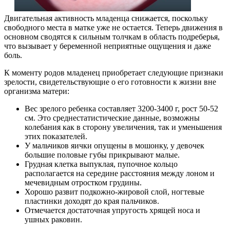
Двигательная активность младенца снижается, поскольку
свободного места в матке уже не остается. Теперь движения в
основном сводятся к сильным толчкам в область подреберья,
что вызывает у беременной неприятные ощущения и даже
боль.
К моменту родов младенец приобретает следующие признаки
зрелости, свидетельствующие о его готовности к жизни вне
организма матери:
Вес зрелого ребенка составляет 3200-3400 г, рост 50-52
см. Это среднестатистические данные, возможны
колебания как в сторону увеличения, так и уменьшения
этих показателей.
У мальчиков яички опущены в мошонку, у девочек
большие половые губы прикрывают малые.
Грудная клетка выпуклая, пупочное кольцо
располагается на середине расстояния между лоном и
мечевидным отростком грудины.
Хорошо развит подкожно-жировой слой, ногтевые
пластинки доходят до края пальчиков.
Отмечается достаточная упругость хрящей носа и
ушных раковин.