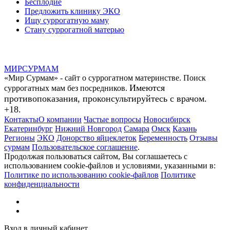
Бесплодие
Предложить клинику ЭКО
Ищу суррогатную маму
Стану суррогатной матерью
МИР
СУР
МАМ
«Мир Сурмам» - сайт о суррогатном материнстве. Поиск
Имеются
суррогатных мам без посредников.
противопоказания, проконсультируйтесь с врачом.
+18.
Контакты
О компании
Частые вопросы
Новосибирск
Екатеринбург
Нижний Новгород
Самара
Омск
Казань
Регионы
ЭКО
Донорство яйцеклеток
Беременность
Отзывы
сурмам
Пользовательское соглашение
.
Продолжая пользоваться сайтом, Вы соглашаетесь с
использованием cookie-файлов и условиями, указанными в:
Политике по использованию cookie-файлов
Политике
конфиденциальности
Вход в личный кабинет