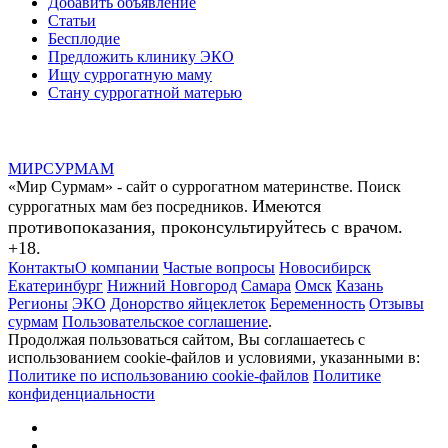
Добавить объявление
Статьи
Бесплодие
Предложить клинику ЭКО
Ищу суррогатную маму
Стану суррогатной матерью
МИР
СУР
МАМ
«Мир Сурмам» - сайт о суррогатном материнстве. Поиск
Имеются
суррогатных мам без посредников.
противопоказания, проконсультируйтесь с врачом.
+18.
Контакты
О компании
Частые вопросы
Новосибирск
Екатеринбург
Нижний Новгород
Самара
Омск
Казань
Регионы
ЭКО
Донорство яйцеклеток
Беременность
Отзывы
сурмам
Пользовательское соглашение
.
Продолжая пользоваться сайтом, Вы соглашаетесь с
использованием cookie-файлов и условиями, указанными в:
Политике по использованию cookie-файлов
Политике
конфиденциальности