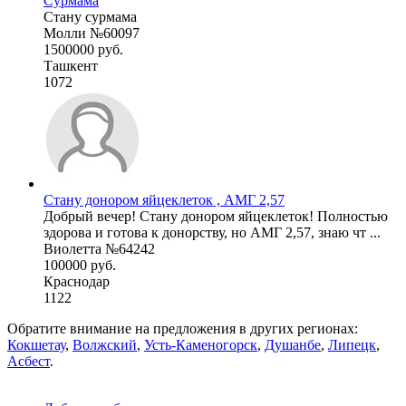
Сурмама
Стану сурмама
Молли №60097
1500000 руб.
Ташкент
1072
Стану донором яйцеклеток , АМГ 2,57
Добрый вечер! Стану донором яйцеклеток! Полностью
здорова и готова к донорству, но АМГ 2,57, знаю чт ...
Виолетта №64242
100000 руб.
Краснодар
1122
Обратите внимание на предложения в других регионах:
Кокшетау
,
Волжский
,
Усть-Каменогорск
,
Душанбе
,
Липецк
,
Асбест
.