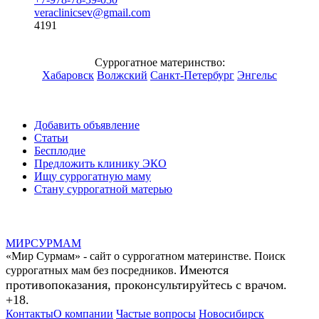
veraclinicsev@gmail.com
4191
Суррогатное материнство:
Хабаровск
Волжский
Санкт-Петербург
Энгельс
Добавить объявление
Статьи
Бесплодие
Предложить клинику ЭКО
Ищу суррогатную маму
Стану суррогатной матерью
МИР
СУР
МАМ
«Мир Сурмам» - сайт о суррогатном материнстве. Поиск
Имеются
суррогатных мам без посредников.
противопоказания, проконсультируйтесь с врачом.
+18.
Контакты
О компании
Частые вопросы
Новосибирск