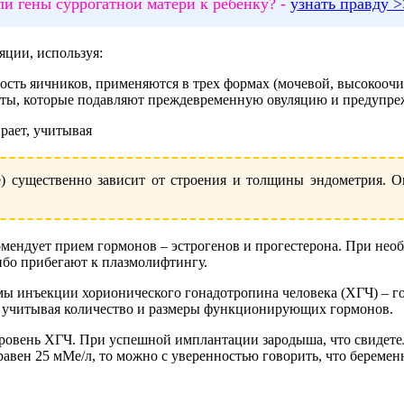
ли гены суррогатной матери к ребенку? -
узнать правду 
яции, используя:
ость яичников, применяются в трех формах (мочевой, высокооч
аты, которые подавляют преждевременную овуляцию и предупре
рает, учитывая
) существенно зависит от строения и толщины эндометрия. О
мендует прием гормонов – эстрогенов и прогестерона. При необ
ибо прибегают к плазмолифтингу.
имы инъекции хорионического гонадотропина человека (ХГЧ) – 
т, учитывая количество и размеры функционирующих гормонов.
уровень ХГЧ. При успешной имплантации зародыша, что свидете
равен 25 мМе/л, то можно с уверенностью говорить, что беремен