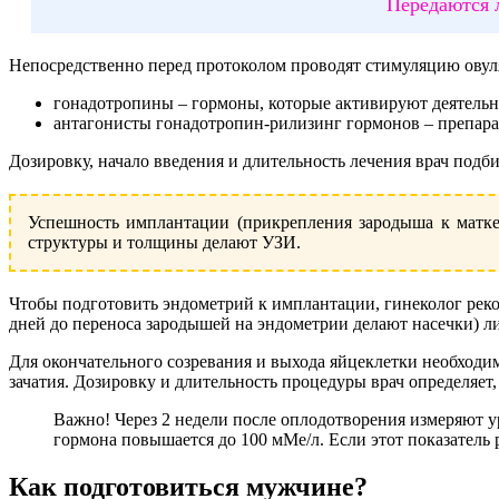
Передаются 
Непосредственно перед протоколом проводят стимуляцию овул
гонадотропины – гормоны, которые активируют деятельн
антагонисты гонадотропин-рилизинг гормонов – препар
Дозировку, начало введения и длительность лечения врач подби
Успешность имплантации (прикрепления зародыша к матке
структуры и толщины делают УЗИ.
Чтобы подготовить эндометрий к имплантации, гинеколог реко
дней до переноса зародышей на эндометрии делают насечки) л
Для окончательного созревания и выхода яйцеклетки необход
зачатия. Дозировку и длительность процедуры врач определяе
Важно! Через 2 недели после оплодотворения измеряют 
гормона повышается до 100 мМе/л. Если этот показатель 
Как подготовиться мужчине?