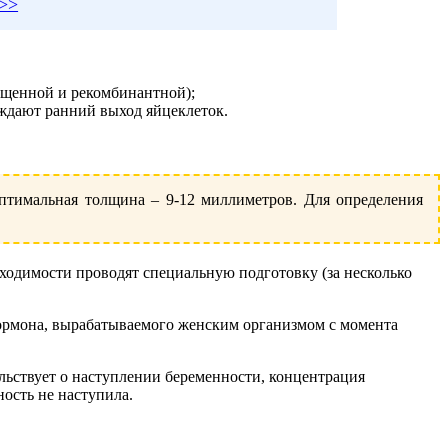
>>>
ищенной и рекомбинантной);
ждают ранний выход яйцеклеток.
птимальная толщина – 9-12 миллиметров. Для определения
ходимости проводят специальную подготовку (за несколько
гормона, вырабатываемого женским организмом с момента
льствует о наступлении беременности, концентрация
ность не наступила.