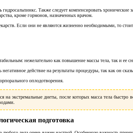
 гидросальпинкс. Также следует компенсировать хронические заб
рства, кроме гормонов, назначенных врачом.
карств. Если они не являются жизненно необходимыми, то стоит 
абильным: нежелательно как повышение массы тела, так и ее с
ть негативное действие на результаты процедуры, так как он ска
корпорального оплодотворения.
ься на экстремальные диеты, после которых масса тела быстро в
водами.
логическая подготовка
а любого дела очень важен настрой. Особенную важность прини