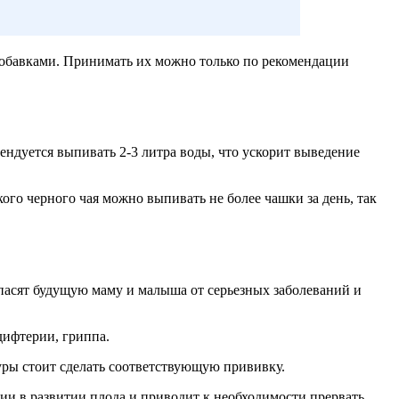
добавками. Принимать их можно только по рекомендации
ндуется выпивать 2-3 литра воды, что ускорит выведение
ого черного чая можно выпивать не более чашки за день, так
асят будущую маму и малыша от серьезных заболеваний и
дифтерии, гриппа.
уры стоит сделать соответствующую прививку.
ии в развитии плода и приводит к необходимости прервать