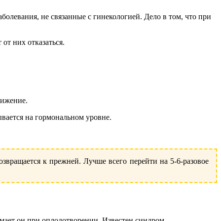
олевания, не связанные с гинекологией. Дело в том, что при
от них отказаться.
нижение.
зывается на гормональном уровне.
озвращается к прежней. Лучше всего перейти на 5-6-разовое
мает он при оплодотворении. Известен синдром