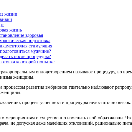
аз жизни
вивки
рт
овая жизнь
становление здоровья
хологическая подготовка
икаментозная стимуляция
 подготовиться мужчине?
 делать после процедуры?
готовка ко второй попытке
тракорпоральным оплодотворением называют процедуру, во врем
анизма женщины.
.За процессом развития эмбрионов тщательно наблюдают репроду
у женщины.
сожалению, процент успешности процедуры недостаточно высок.
ым мероприятиям и существенно изменить свой образ жизни. Ч
рача, не допуская даже малейших отклонений, рационально пита