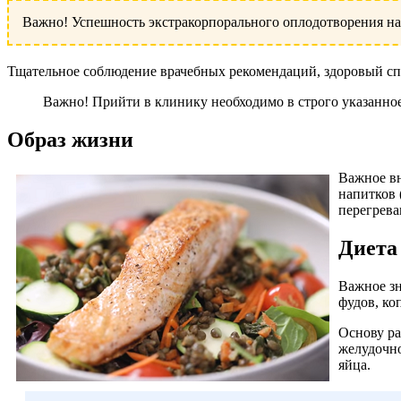
Важно! Успешность экстракорпорального оплодотворения на
Тщательное соблюдение врачебных рекомендаций, здоровый сп
Важно! Прийти в клинику необходимо в строго указанное
Образ жизни
Важное вн
напитков 
перегрева
Диета
Важное зн
фудов, ко
Основу ра
желудочно
яйца.