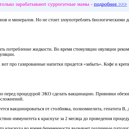
только зарабатывают суррогатные мамы -
подробнее >>>
ов и минералов. Но не стоит злоупотреблять биологическими 
ть потребление жидкости. Во время стимуляции овуляции рекоме
уляции.
 вот про газированные напитки придется «забыть». Кофе и крепк
о перед процедурой ЭКО сделать вакцинацию. Прививки обезоп
осложнений.
ется вакцинироваться от столбняка, полиомиелита, гепатита В, 
ствии иммунитета к краснухе за 2 месяца до проведения процед
то краснуха во время беременности вызывает различные патолог