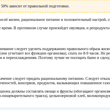
 50% зависит от правильной подготовки.
особ жизни, рациональное питание и положительный настрой, 
 время. В противном случае произойдет овуляция, и репродуктол
имание следует уделить поддержанию правильного образа жизни
(они угнетают все функции организма), спать по 8-9 часов. Не 
м и переохлаждениям. Поэтому лучше не посещать баню и сауну,
ачение следует придать рациональному питанию. Следует отказа
пченостей, консервов, продуктов, вызывающих повышенное газо
циона должны составлять овощи и фрукты (обогащают организм
-пищеварительного тракта), цельнозерновой хлеб, молокопродук