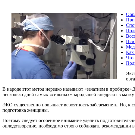
Обр
При
Спо
Пол
Вос
Пси
Мед
Как
Что
Под
Экс
орг
В народе этот метод нередко называют «зачатием в пробирке»
несколько дней самых «сильных» зародышей внедряют в матк
ЭКО существенно повышает вероятность забеременеть. Но, к 
подготовка женщины.
Поэтому следует особенное внимание уделить подготовительн
оплодотворение, необходимо строго соблюдать рекомендации в