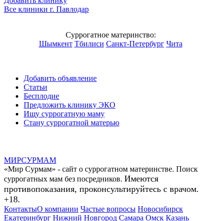
Добавить клинику
Все клиники г.
Павлодар
Суррогатное материнство:
Шымкент
Тбилиси
Санкт-Петербург
Чита
Добавить объявление
Статьи
Бесплодие
Предложить клинику ЭКО
Ищу суррогатную маму
Стану суррогатной матерью
МИР
СУР
МАМ
«Мир Сурмам» - сайт о суррогатном материнстве. Поиск
Имеются
суррогатных мам без посредников.
противопоказания, проконсультируйтесь с врачом.
+18.
Контакты
О компании
Частые вопросы
Новосибирск
Екатеринбург
Нижний Новгород
Самара
Омск
Казань