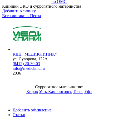
по ОМС
Клиники ЭКО и суррогатного материнства
Добавить клинику
Все клиники г.
Пенза
КДЦ "МЕДИКЛИНИК"
ул. Суворова, 122A
(8412) 20-30-03
info@mediclinic.ru
2036
Суррогатное материнство:
Киров
Усть-Каменогорск
Тверь
Уфа
Добавить объявление
Статьи