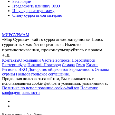
Бесплодие
Предложить клинику ЭКО
Ищу суррогатную маму
Стану суррогатной матерью
МИР
СУР
МАМ
«Мир Сурмам» - сайт о суррогатном материнстве. Поиск
Имеются
суррогатных мам без посредников.
противопоказания, проконсультируйтесь с врачом.
+18.
Контакты
О компании
Частые вопросы
Новосибирск
Екатеринбург
Нижний Новгород
Самара
Омск
Казань
Регионы
ЭКО
Донорство яйцеклеток
Беременность
Отзывы
сурмам
Пользовательское соглашение
.
Продолжая пользоваться сайтом, Вы соглашаетесь с
использованием cookie-файлов и условиями, указанными в:
Политике по использованию cookie-файлов
Политике
конфиденциальности
Вход в личный кабинет