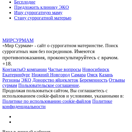
Бесплодие
Предложить клинику ЭКО
Ищу суррогатную маму
Стану суррогатной матерью
МИР
СУР
МАМ
«Мир Сурмам» - сайт о суррогатном материнстве. Поиск
Имеются
суррогатных мам без посредников.
противопоказания, проконсультируйтесь с врачом.
+18.
Контакты
О компании
Частые вопросы
Новосибирск
Екатеринбург
Нижний Новгород
Самара
Омск
Казань
Регионы
ЭКО
Донорство яйцеклеток
Беременность
Отзывы
сурмам
Пользовательское соглашение
.
Продолжая пользоваться сайтом, Вы соглашаетесь с
использованием cookie-файлов и условиями, указанными в:
Политике по использованию cookie-файлов
Политике
конфиденциальности
Вход в личный кабинет