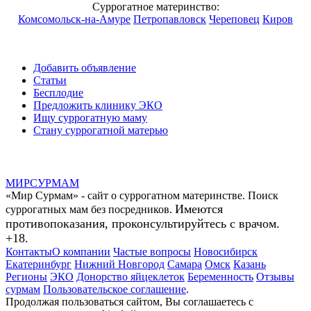
Суррогатное материнство:
Комсомольск-на-Амуре
Петропавловск
Череповец
Киров
Добавить объявление
Статьи
Бесплодие
Предложить клинику ЭКО
Ищу суррогатную маму
Стану суррогатной матерью
МИР
СУР
МАМ
«Мир Сурмам» - сайт о суррогатном материнстве. Поиск
Имеются
суррогатных мам без посредников.
противопоказания, проконсультируйтесь с врачом.
+18.
Контакты
О компании
Частые вопросы
Новосибирск
Екатеринбург
Нижний Новгород
Самара
Омск
Казань
Регионы
ЭКО
Донорство яйцеклеток
Беременность
Отзывы
сурмам
Пользовательское соглашение
.
Продолжая пользоваться сайтом, Вы соглашаетесь с