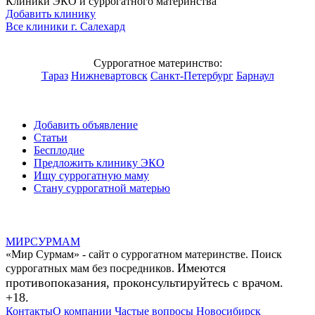
Клиники ЭКО и суррогатного материнства
Добавить клинику
Все клиники г.
Салехард
Суррогатное материнство:
Тараз
Нижневартовск
Санкт-Петербург
Барнаул
Добавить объявление
Статьи
Бесплодие
Предложить клинику ЭКО
Ищу суррогатную маму
Стану суррогатной матерью
МИР
СУР
МАМ
«Мир Сурмам» - сайт о суррогатном материнстве. Поиск
Имеются
суррогатных мам без посредников.
противопоказания, проконсультируйтесь с врачом.
+18.
Контакты
О компании
Частые вопросы
Новосибирск