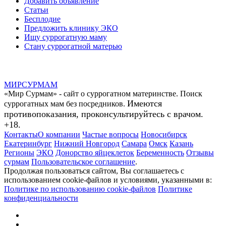
Добавить объявление
Статьи
Бесплодие
Предложить клинику ЭКО
Ищу суррогатную маму
Стану суррогатной матерью
МИР
СУР
МАМ
«Мир Сурмам» - сайт о суррогатном материнстве. Поиск
Имеются
суррогатных мам без посредников.
противопоказания, проконсультируйтесь с врачом.
+18.
Контакты
О компании
Частые вопросы
Новосибирск
Екатеринбург
Нижний Новгород
Самара
Омск
Казань
Регионы
ЭКО
Донорство яйцеклеток
Беременность
Отзывы
сурмам
Пользовательское соглашение
.
Продолжая пользоваться сайтом, Вы соглашаетесь с
использованием cookie-файлов и условиями, указанными в:
Политике по использованию cookie-файлов
Политике
конфиденциальности