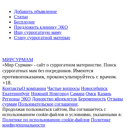
Добавить объявление
Статьи
Бесплодие
Предложить клинику ЭКО
Ищу суррогатную маму
Стану суррогатной матерью
МИР
СУР
МАМ
«Мир Сурмам» - сайт о суррогатном материнстве. Поиск
Имеются
суррогатных мам без посредников.
противопоказания, проконсультируйтесь с врачом.
+18.
Контакты
О компании
Частые вопросы
Новосибирск
Екатеринбург
Нижний Новгород
Самара
Омск
Казань
Регионы
ЭКО
Донорство яйцеклеток
Беременность
Отзывы
сурмам
Пользовательское соглашение
.
Продолжая пользоваться сайтом, Вы соглашаетесь с
использованием cookie-файлов и условиями, указанными в:
Политике по использованию cookie-файлов
Политике
конфиденциальности