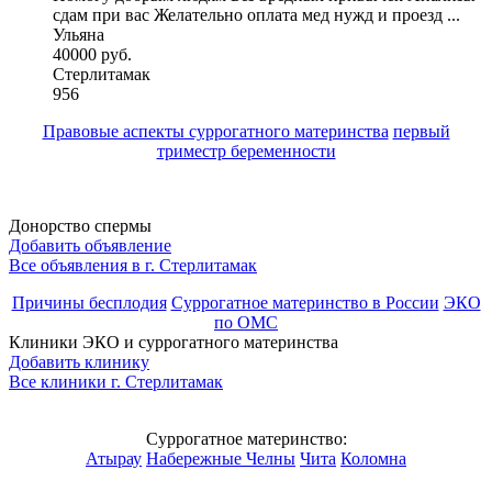
сдам при вас Желательно оплата мед нужд и проезд ...
Ульяна
40000 руб.
Стерлитамак
956
Правовые аспекты суррогатного материнства
первый
триместр беременности
Донорство спермы
Добавить объявление
Все объявления в г.
Стерлитамак
Причины бесплодия
Суррогатное материнство в России
ЭКО
по ОМС
Клиники ЭКО и суррогатного материнства
Добавить клинику
Все клиники г.
Стерлитамак
Суррогатное материнство:
Атырау
Набережные Челны
Чита
Коломна