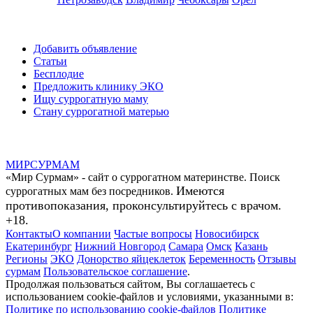
Добавить объявление
Статьи
Бесплодие
Предложить клинику ЭКО
Ищу суррогатную маму
Стану суррогатной матерью
МИР
СУР
МАМ
«Мир Сурмам» - сайт о суррогатном материнстве. Поиск
Имеются
суррогатных мам без посредников.
противопоказания, проконсультируйтесь с врачом.
+18.
Контакты
О компании
Частые вопросы
Новосибирск
Екатеринбург
Нижний Новгород
Самара
Омск
Казань
Регионы
ЭКО
Донорство яйцеклеток
Беременность
Отзывы
сурмам
Пользовательское соглашение
.
Продолжая пользоваться сайтом, Вы соглашаетесь с
использованием cookie-файлов и условиями, указанными в:
Политике по использованию cookie-файлов
Политике