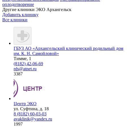
оплодотворение
Другие клиники ЭКО
Архангельск
Добавить клинику
Все клиники
ГБУЗ АО «Архангельский клинический родильный дом
им. К. Н. Самойловой»
Тимме, 1
(8182) 42-06-69
rds@atnet.ru
3387
Центр ЭКО
ул. Суфтина, д. 18
8 (8182) 60-03-03
аvaklinik@yandex.ru
1997