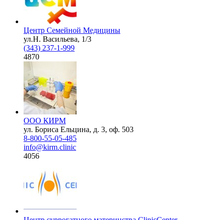
Центр Семейной Медицины
ул.Н. Васильева, 1/3
(343) 237-1-999
4870
ООО КИРМ
ул. Бориса Ельцина, д. 3, оф. 503
8-800-55-05-485
info@kirm.clinic
4056
Центр суррогатного материнства ClinicCenter