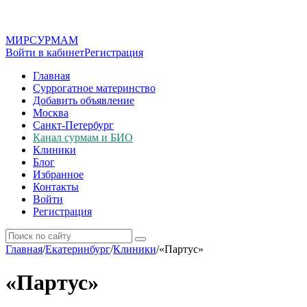
МИР
СУР
МАМ
Войти в кабинет
Регистрация
Главная
Суррогатное материнство
Добавить объявление
Москва
Санкт-Петербург
Канал сурмам и БИО
Клиники
Блог
Избранное
Контакты
Войти
Регистрация
Главная
/
Екатеринбург
/
Клиники
/
«Партус»
«Партус»