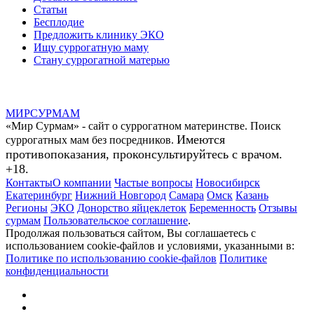
Статьи
Бесплодие
Предложить клинику ЭКО
Ищу суррогатную маму
Стану суррогатной матерью
МИР
СУР
МАМ
«Мир Сурмам» - сайт о суррогатном материнстве. Поиск
Имеются
суррогатных мам без посредников.
противопоказания, проконсультируйтесь с врачом.
+18.
Контакты
О компании
Частые вопросы
Новосибирск
Екатеринбург
Нижний Новгород
Самара
Омск
Казань
Регионы
ЭКО
Донорство яйцеклеток
Беременность
Отзывы
сурмам
Пользовательское соглашение
.
Продолжая пользоваться сайтом, Вы соглашаетесь с
использованием cookie-файлов и условиями, указанными в:
Политике по использованию cookie-файлов
Политике
конфиденциальности