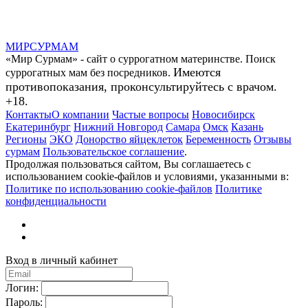
МИР
СУР
МАМ
«Мир Сурмам» - сайт о суррогатном материнстве. Поиск
Имеются
суррогатных мам без посредников.
противопоказания, проконсультируйтесь с врачом.
+18.
Контакты
О компании
Частые вопросы
Новосибирск
Екатеринбург
Нижний Новгород
Самара
Омск
Казань
Регионы
ЭКО
Донорство яйцеклеток
Беременность
Отзывы
сурмам
Пользовательское соглашение
.
Продолжая пользоваться сайтом, Вы соглашаетесь с
использованием cookie-файлов и условиями, указанными в:
Политике по использованию cookie-файлов
Политике
конфиденциальности
Вход в личный кабинет
Логин:
Пароль: