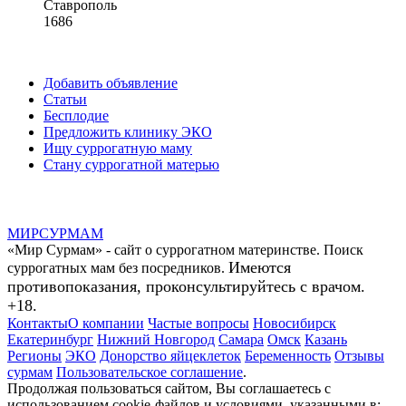
Ставрополь
1686
Добавить объявление
Статьи
Бесплодие
Предложить клинику ЭКО
Ищу суррогатную маму
Стану суррогатной матерью
МИР
СУР
МАМ
«Мир Сурмам» - сайт о суррогатном материнстве. Поиск
Имеются
суррогатных мам без посредников.
противопоказания, проконсультируйтесь с врачом.
+18.
Контакты
О компании
Частые вопросы
Новосибирск
Екатеринбург
Нижний Новгород
Самара
Омск
Казань
Регионы
ЭКО
Донорство яйцеклеток
Беременность
Отзывы
сурмам
Пользовательское соглашение
.
Продолжая пользоваться сайтом, Вы соглашаетесь с
использованием cookie-файлов и условиями, указанными в: