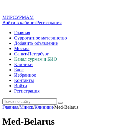
МИР
СУР
МАМ
Войти в кабинет
Регистрация
Главная
Суррогатное материнство
Добавить объявление
Москва
Санкт-Петербург
Канал сурмам и БИО
Клиники
Блог
Избранное
Контакты
Войти
Регистрация
Главная
/
Минск
/
Клиники
/
Med-Belarus
Med-Belarus