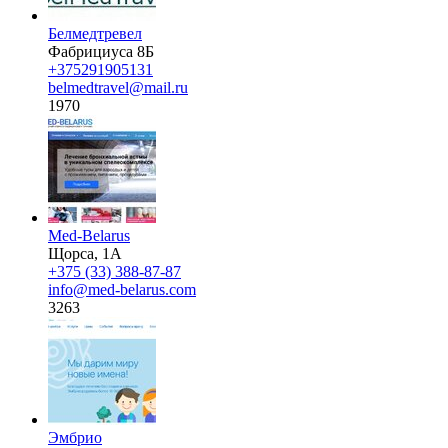
Белмедтревел
Фабрициуса 8Б
+375291905131
belmedtravel@mail.ru
1970
Med-Belarus
Щорса, 1А
+375 (33) 388-87-87
info@med-belarus.com
3263
Эмбрио