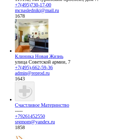
+7(495)730-17-00
mcnasledniki@mail.ru
1678
Клиника Новая Жизнь
улица Советской армии, 7
+7(495)-662-59-36
admin@reprod.ru
1643
Счастливое Материнство
-----
+79261452550
srgmom@yandex.ru
1858