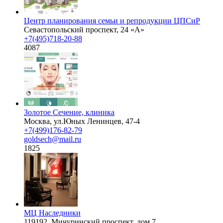
Центр планирования семьи и репродукции ЦПСиР
Севастопольский проспект, 24 «А»
+7(495)718-20-88
4087
Золотое Сечение, клиника
Москва, ул.Юных Ленинцев, 47-4
+7(499)176-82-79
goldsech@mail.ru
1825
МЦ Наследники
119192, Мичуринский проспект, дом 7.