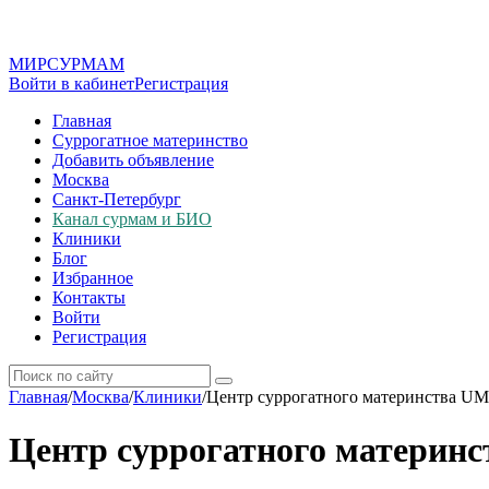
МИР
СУР
МАМ
Войти в кабинет
Регистрация
Главная
Суррогатное материнство
Добавить объявление
Москва
Санкт-Петербург
Канал сурмам и БИО
Клиники
Блог
Избранное
Контакты
Войти
Регистрация
Главная
/
Москва
/
Клиники
/
Центр суррогатного материнства U
Центр суррогатного материн