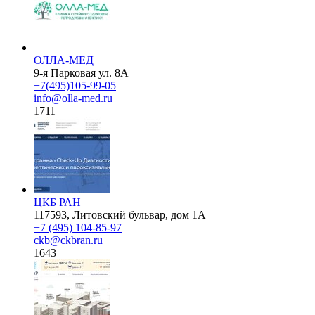
ОЛЛА-МЕД
9-я Парковая ул. 8А
+7(495)105-99-05
info@olla-med.ru
1711
ЦКБ РАН
117593, Литовский бульвар, дом 1А
+7 (495) 104-85-97
ckb@ckbran.ru
1643