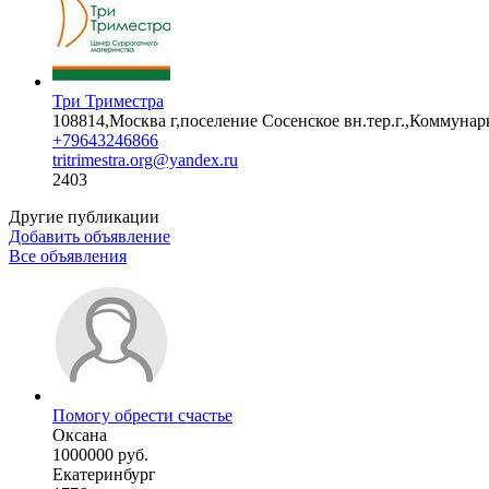
Три Триместра
108814,Москва г,поселение Сосенское вн.тер.г.,Коммунарк
+79643246866
tritrimestra.org@yandex.ru
2403
Другие публикации
Добавить объявление
Все объявления
Помогу обрести счастье
Оксана
1000000 руб.
Екатеринбург