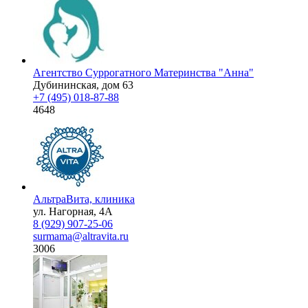
Агентство Суррогатного Материнства "Анна"
Дубининская, дом 63
+7 (495) 018-87-88
4648
АльтраВита, клиника
ул. Нагорная, 4А
8 (929) 907-25-06
surmama@altravita.ru
3006