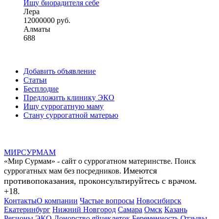
Ищу биорадителя себе
Лера
12000000 руб.
Алматы
688
Добавить объявление
Статьи
Бесплодие
Предложить клинику ЭКО
Ищу суррогатную маму
Стану суррогатной матерью
МИР
СУР
МАМ
«Мир Сурмам» - сайт о суррогатном материнстве. Поиск
Имеются
суррогатных мам без посредников.
противопоказания, проконсультируйтесь с врачом.
+18.
Контакты
О компании
Частые вопросы
Новосибирск
Екатеринбург
Нижний Новгород
Самара
Омск
Казань
Регионы
ЭКО
Донорство яйцеклеток
Беременность
Отзывы