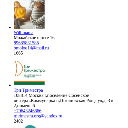
Will-mama
Можайское шоссе 16
89685831585
omoloq14@mail.ru
1665
Три Триместра
108814,Москва г,поселение Сосенское
вн.тер.г.,Коммунарка п,Потаповская Роща ул,д. 3 к.
2,помещ. 6
+79643246866
tritrimestra.org@yandex.ru
2402