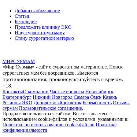
Добавить объявление
Статьи
Бесплодие
Предложить клинику ЭКО
Ищу суррогатную маму
Стану суррогатной матерью
МИР
СУР
МАМ
«Мир Сурмам» - сайт о суррогатном материнстве. Поиск
Имеются
суррогатных мам без посредников.
противопоказания, проконсультируйтесь с врачом.
+18.
Контакты
О компании
Частые вопросы
Новосибирск
Екатеринбург
Нижний Новгород
Самара
Омск
Казань
Регионы
ЭКО
Донорство яйцеклеток
Беременность
Отзывы
сурмам
Пользовательское соглашение
.
Продолжая пользоваться сайтом, Вы соглашаетесь с
использованием cookie-файлов и условиями, указанными в:
Политике по использованию cookie-файлов
Политике
конфиденциальности