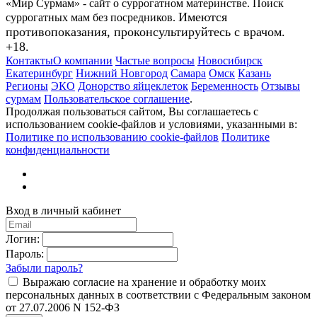
«Мир Сурмам» - сайт о суррогатном материнстве. Поиск
Имеются
суррогатных мам без посредников.
противопоказания, проконсультируйтесь с врачом.
+18.
Контакты
О компании
Частые вопросы
Новосибирск
Екатеринбург
Нижний Новгород
Самара
Омск
Казань
Регионы
ЭКО
Донорство яйцеклеток
Беременность
Отзывы
сурмам
Пользовательское соглашение
.
Продолжая пользоваться сайтом, Вы соглашаетесь с
использованием cookie-файлов и условиями, указанными в:
Политике по использованию cookie-файлов
Политике
конфиденциальности
Вход в личный кабинет
Логин:
Пароль:
Забыли пароль?
Выражаю согласие на хранение и обработку моих
персональных данных в соответствии с Федеральным законом
от 27.07.2006 N 152-ФЗ