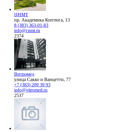
ЦНМТ
пр. Академика Коптюга, 13
8 (383) 363-01-83
info@cnmt.ru
2374
Витромед
улица Сакко и Ванцетти, 77
+7 (383) 209 39 93
info@vitromed.ru
2537