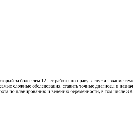
орый за более чем 12 лет работы по праву заслужил звание се
самые сложные обследования, ставить точные диагнозы и назна
абота по планированию и ведению беременности, в том числе ЭК