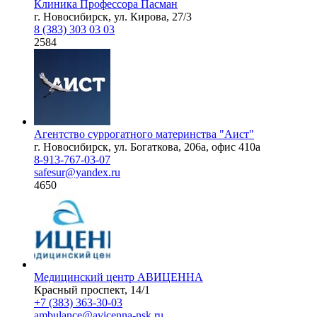
Клиника Профессора Пасман
г. Новосибирск, ул. Кирова, 27/3
8 (383) 303 03 03
2584
Агентство суррогатного материнства "Аист"
г. Новосибирск, ул. Богаткова, 206а, офис 410а
8-913-767-03-07
safesur@yandex.ru
4650
Медицинский центр АВИЦЕННА
Красный проспект, 14/1
+7 (383) 363-30-03
ambulance@avicenna-nsk.ru