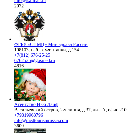
info@isa-mail.ru
2072
ФГБУ «СПМЦ» Мин здрава России
198103, наб. р. Фонтанки, д.154
+7(812) 676-25-25
6762525@gosmed.ru
4816
Агентство Нью Лайф
Васильевский остров, 2-я линия, д 37, лит. А, офис 210
+79319963796
info@medtourismrussia.com
3609