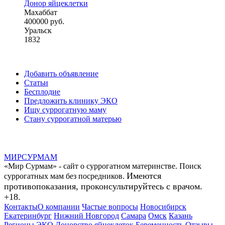
Донор яйцеклетки
Махаббат
400000 руб.
Уральск
1832
Добавить объявление
Статьи
Бесплодие
Предложить клинику ЭКО
Ищу суррогатную маму
Стану суррогатной матерью
МИР
СУР
МАМ
«Мир Сурмам» - сайт о суррогатном материнстве. Поиск
Имеются
суррогатных мам без посредников.
противопоказания, проконсультируйтесь с врачом.
+18.
Контакты
О компании
Частые вопросы
Новосибирск
Екатеринбург
Нижний Новгород
Самара
Омск
Казань
Регионы
ЭКО
Донорство яйцеклеток
Беременность
Отзывы