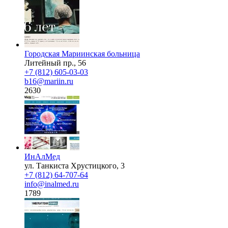
Городская Мариинская больница
Литейный пр., 56
+7 (812) 605-03-03
b16@mariin.ru
2630
ИнАлМед
ул. Танкиста Хрустицкого, 3
+7 (812) 64-707-64
info@inalmed.ru
1789