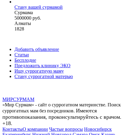
Стану вашей сурмамой
Сурмама
5000000 руб.
Алматы
1828
Добавить объявление
Статьи
Бесплодие
Предложить клинику ЭКО
Ищу суррогатную маму
Стану суррогатной матерью
МИР
СУР
МАМ
«Мир Сурмам» - сайт о суррогатном материнстве. Поиск
Имеются
суррогатных мам без посредников.
противопоказания, проконсультируйтесь с врачом.
+18.
Контакты
О компании
Частые вопросы
Новосибирск
Екатеринбург
Нижний Новгород
Самара
Омск
Казань