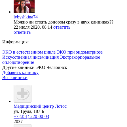
lybyshkina74
Можно ли стоять донором сразу в двух клиниках??
22 июля 2020, 08:14
ответить
ответить
Информация:
ЭКО в естественном цикле
ЭКО при эндометриозе
Искусственная инсеминация
Экстракорпоральное
оплодотворение
Другие клиники ЭКО
Челябинск
Добавить клинику
Все клиники
Медицинский центр Лотос
ул. Труда, 187-Б
+7 (351) 220-00-03
2037