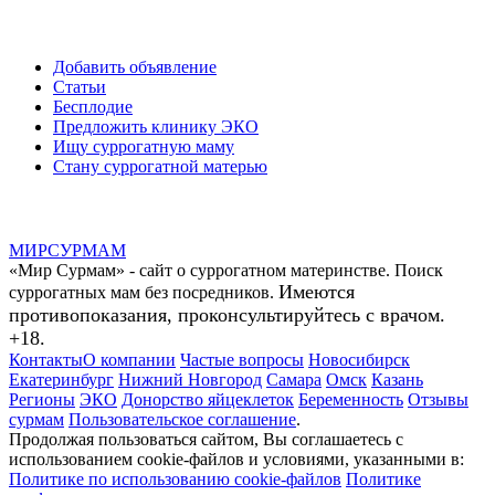
Добавить объявление
Статьи
Бесплодие
Предложить клинику ЭКО
Ищу суррогатную маму
Стану суррогатной матерью
МИР
СУР
МАМ
«Мир Сурмам» - сайт о суррогатном материнстве. Поиск
Имеются
суррогатных мам без посредников.
противопоказания, проконсультируйтесь с врачом.
+18.
Контакты
О компании
Частые вопросы
Новосибирск
Екатеринбург
Нижний Новгород
Самара
Омск
Казань
Регионы
ЭКО
Донорство яйцеклеток
Беременность
Отзывы
сурмам
Пользовательское соглашение
.
Продолжая пользоваться сайтом, Вы соглашаетесь с
использованием cookie-файлов и условиями, указанными в:
Политике по использованию cookie-файлов
Политике