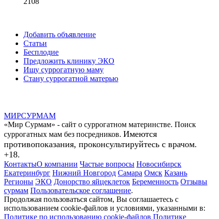
2108
Добавить объявление
Статьи
Бесплодие
Предложить клинику ЭКО
Ищу суррогатную маму
Стану суррогатной матерью
МИР
СУР
МАМ
«Мир Сурмам» - сайт о суррогатном материнстве. Поиск
Имеются
суррогатных мам без посредников.
противопоказания, проконсультируйтесь с врачом.
+18.
Контакты
О компании
Частые вопросы
Новосибирск
Екатеринбург
Нижний Новгород
Самара
Омск
Казань
Регионы
ЭКО
Донорство яйцеклеток
Беременность
Отзывы
сурмам
Пользовательское соглашение
.
Продолжая пользоваться сайтом, Вы соглашаетесь с
использованием cookie-файлов и условиями, указанными в:
Политике по использованию cookie-файлов
Политике